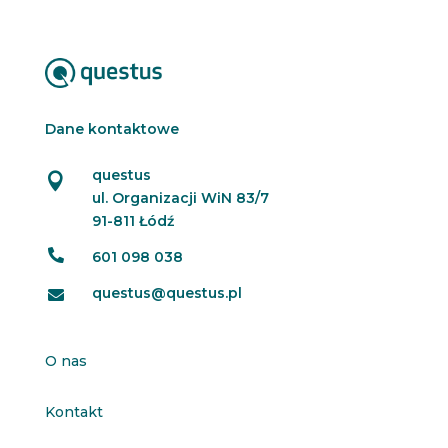
t
e
r
Dane kontaktowe
questus

ul. Organizacji WiN 83/7
91-811 Łódź

601 098 038
questus@questus.pl

O nas
Kontakt