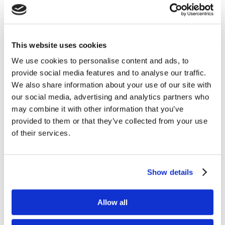
12.03.2025
O czym się mówi w świecie
biznesu – University of
This website uses cookies
California, University of
We use cookies to personalise content and ads, to
Oxford, Harvard University,
provide social media features and to analyse our traffic.
Martech,
We also share information about your use of our site with
czytaj dalej
our social media, advertising and analytics partners who
may combine it with other information that you’ve
provided to them or that they’ve collected from your use
of their services.
Show details
Allow all