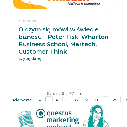
5.02.2025
O czym się mówi w świecie
biznesu – Peter Fisk, Wharton
Business School, Martech,
Customer Think
czytaj dalej
Strona 6 z 77
«
Pierwsza
«
...
4
5
6
7
8
...
20
»