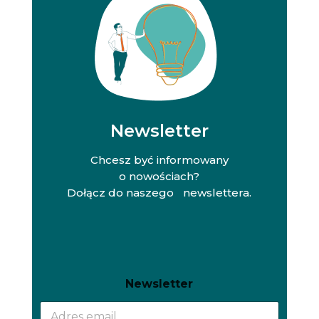
Newsletter
Chcesz być informowany
o nowościach?
Dołącz do naszego newslettera.
N
N
Newsletter
e
e
w
w
s
s