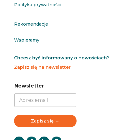
Polityka prywatności
Rekomendacje
Wspieramy
Chcesz być informowany o nowościach?
Zapisz się na newsletter
N
N
Newsletter
e
e
w
w
s
s
l
l
e
e
t
t
Zapisz się →
t
t
e
e
r
r