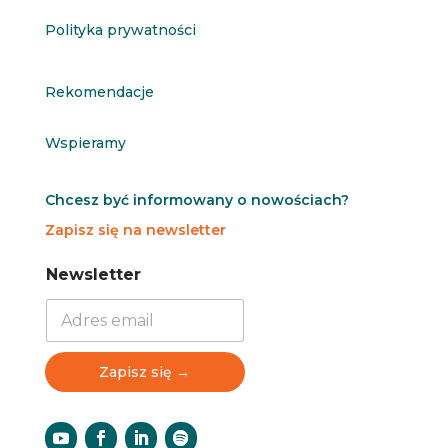
Polityka prywatności
Rekomendacje
Wspieramy
Chcesz być informowany o nowościach?
Zapisz się na newsletter
N
N
Newsletter
e
e
w
w
s
s
l
l
e
e
Zapisz się →
t
t
t
t
e
e
r
r