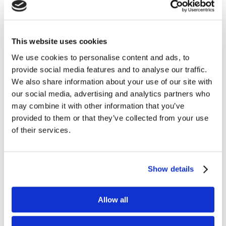
rewolucji cyfrowej
lip 31, 2023
|
Artykuły
,
Innowacje
,
Ludzie
,
Wiedza
This website uses cookies
Marketer na rynku B2B w epoce czwartej
We use cookies to personalise content and ads, to
rewolucji cyfrowej Żyjemy w świecie, gdzie era
provide social media features and to analyse our traffic.
cyfrowa kształtuje naszą rzeczywistość, wywiera
ogromny wpływ na zwyczaje klientów, a tym
We also share information about your use of our site with
samym na ekosystem marketingowy.
our social media, advertising and analytics partners who
W ostatnich latach granica między marketingiem
may combine it with other information that you’ve
B2B...
provided to them or that they’ve collected from your use
of their services.
Show details
Allow all