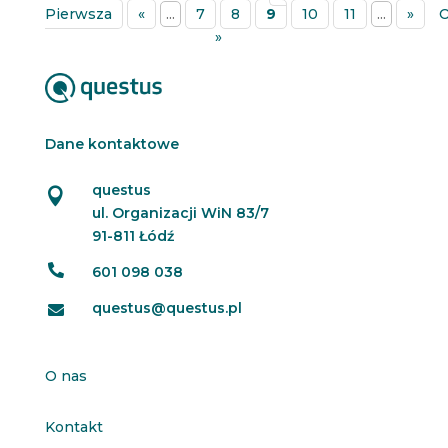
Pierwsza
«
...
7
8
9
10
11
...
»
O
»
Dane kontaktowe
questus

ul. Organizacji WiN 83/7
91-811 Łódź

601 098 038
questus@questus.pl

O nas
Kontakt