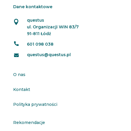
Dane kontaktowe
questus

ul. Organizacji WiN 83/7
91-811 Łódź

601 098 038
questus@questus.pl

O nas
Kontakt
Polityka prywatności
Rekomendacje