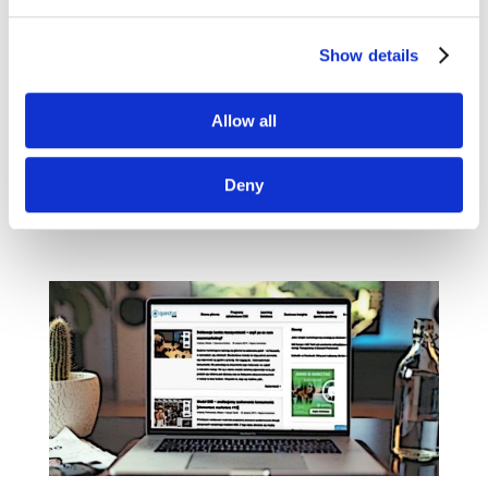
i nieatrakcyjne alternatywy [przegląd
blogosfery marketingowej #26]
paź 13, 2019
|
Blogosfera
,
Trendy
Show details
Czas na kolejny przegląd treści
Allow all
z marketingowych i biznesowych blogów. W tym
tygodniu wyselekcjonowaliśmy dla Was artykuły
m. in. z Marketingu przy Kawie, Branding
Deny
Strategy Insider, Marketera+ oraz bloga Kaye
Putnam. Jak zawsze,...