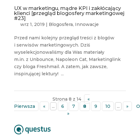
UX w marketingu, mądre KPI i zakłócający
klienci [przegląd blogosfery marketingowej
#23]
wrz 1, 2019
|
Blogosfera
,
Innowacje
Przed nami kolejny przegląd treści z blogów
i serwisów marketingowych. Dziś
wyselekcjonowaliśmy dla Was materiały
m.in. z Unbounce, Napoleon Cat, Marketinglink
czy bloga Freshmail. A zatem, jak zawsze,
inspirującej lektury! ...
Strona 8 z 14
«
Pierwsza
«
...
6
7
8
9
10
...
»
O
»