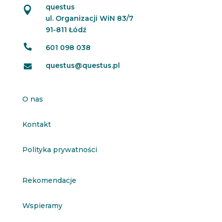
questus

ul. Organizacji WiN 83/7
91-811 Łódź

601 098 038
questus@questus.pl

O nas
Kontakt
Polityka prywatności
Rekomendacje
Wspieramy