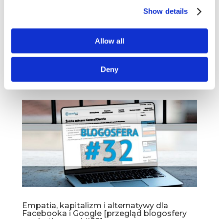
Show details
Po rekomendacjach Roberta Kozielskiego czas
na kolejną „złotą 3” książek, artykułów i wideo
od trenera CIM. Tym razem swoje propozycje
Allow all
przysłał nam Wojtek Szymański, szkoleniowiec
na module Digital Customer Experience. Książki
Deny
Horowitz:...
Empatia, kapitalizm i alternatywy dla
Facebooka i Google [przegląd blogosfery