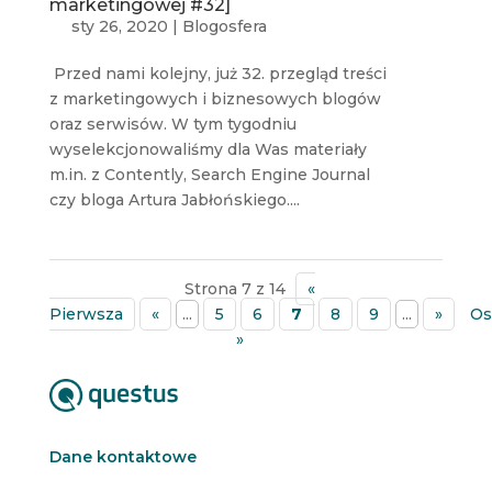
marketingowej #32]
sty 26, 2020
|
Blogosfera
Przed nami kolejny, już 32. przegląd treści
z marketingowych i biznesowych blogów
oraz serwisów. W tym tygodniu
wyselekcjonowaliśmy dla Was materiały
m.in. z Contently, Search Engine Journal
czy bloga Artura Jabłońskiego....
Strona 7 z 14
«
Pierwsza
«
...
5
6
7
8
9
...
»
Os
»
Dane kontaktowe