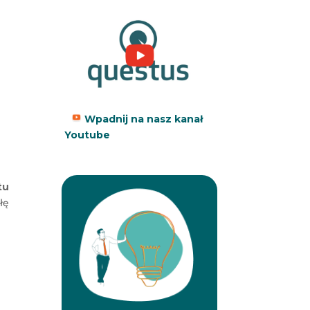
Wpadnij na nasz kanał
Youtube
tu
łę