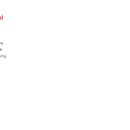
ki
ną
ie
aną