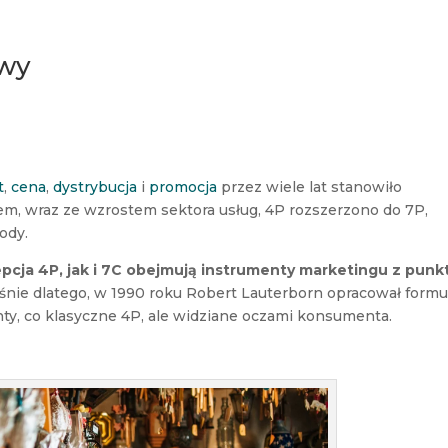
owy
t
,
cena
,
dystrybucja
i
promocja
przez wiele lat stanowiło
m, wraz ze wzrostem sektora usług, 4P rozszerzono do 7P,
ody.
cja 4P, jak i 7C obejmują instrumenty marketingu z punk
aśnie dlatego, w 1990 roku Robert Lauterborn opracował formu
ty, co klasyczne 4P, ale widziane oczami konsumenta.