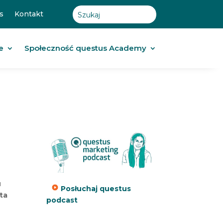
s
Kontakt
e
Społeczność questus Academy
u
Posłuchaj questus
nta
podcast