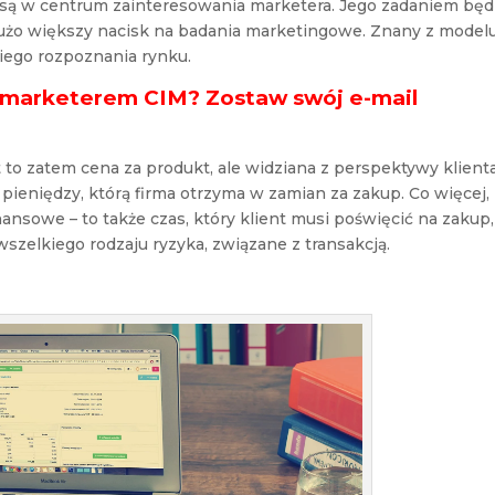
e są w centrum zainteresowania marketera. Jego zadaniem będ
 dużo większy nacisk na badania marketingowe. Znany z model
iego rozpoznania rynku.
 marketerem CIM? Zostaw swój e-mail
st to zatem cena za produkt, ale widziana z perspektywy klient
 pieniędzy, którą firma otrzyma w zamian za zakup. Co więcej,
nansowe – to także czas, który klient musi poświęcić na zakup,
wszelkiego rodzaju ryzyka, związane z transakcją.