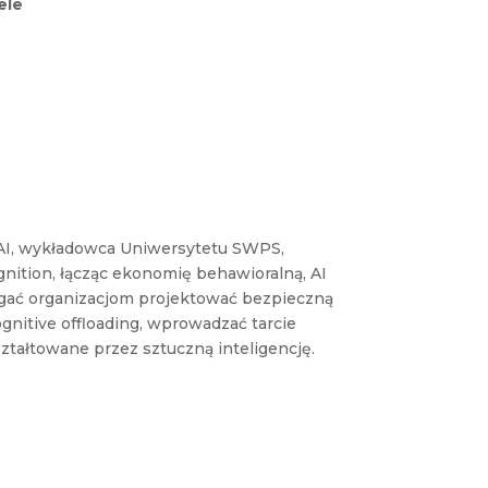
ele
ze AI, wykładowca Uniwersytetu SWPS,
ognition, łącząc ekonomię behawioralną, AI
gać organizacjom projektować bezpieczną
gnitive offloading, wprowadzać tarcie
ształtowane przez sztuczną inteligencję.