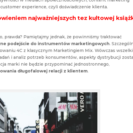
ktywności w mediach społecznościowych, content marketing
a customer experience, czyli doświadczenie klienta.
ieniem najważniejszych tez kultowej książ
o, prawda? Pamiętajmy jednak, że powinniśmy traktować
wne podejście do instrumentów marketingowych
. Szczegól
towaniu 4C z klasycznym Marketingiem Mix. Wówczas wszelk
dań i analiz potrzeb konsumentów, aspekty dystrybucji zost
cja marki nie będzie przypominać jednostronnego,
owania długofalowej relacji z klientem
.