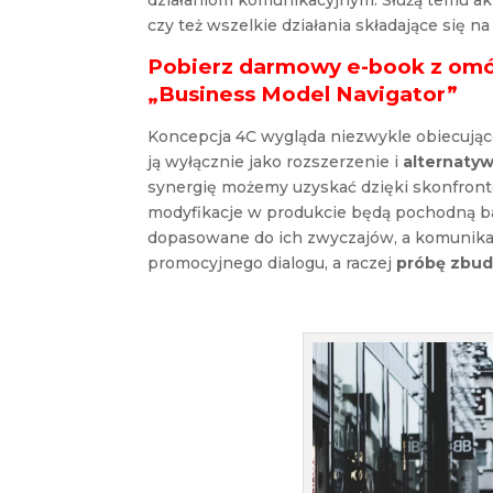
działaniom komunikacyjnym. Służą temu a
czy też wszelkie działania składające się n
Pobierz darmowy e-book z omów
„Business Model Navigator”
Koncepcja 4C wygląda niezwykle obiecując
ją wyłącznie jako rozszerzenie i
alternaty
synergię możemy uzyskać dzięki skonfron
modyfikacje w produkcie będą pochodną ba
dopasowane do ich zwyczajów, a komunika
promocyjnego dialogu, a raczej
próbę zbud