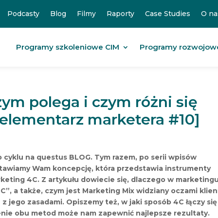
Podcasty
Blog
Filmy
Raporty
Case Studies
O na
Programy szkoleniowe CIM
Programy rozwojow
ym polega i czym różni się
elementarz marketera #10]
o cyklu na questus BLOG. Tym razem, po serii wpisów
stawiamy Wam koncepcję, która przedstawia instrumenty
keting 4C. Z artykułu dowiecie się, dlaczego w marketing
„C”, a także, czym jest Marketing Mix widziany oczami klie
e z jego zasadami. Opiszemy też, w jaki sposób 4C łączy się
zenie obu metod może nam zapewnić najlepsze rezultaty.