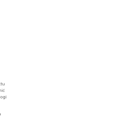
ktu
nić
logi
a