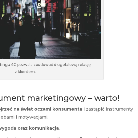
ingu 4C pozwala zbudować długofalową relację
z klientem.
rument marketingowy – warto!
ojrzeć na świat oczami konsumenta
i zastąpić instrumenty
zebami i motywacjami,
, wygoda oraz komunikacja
,