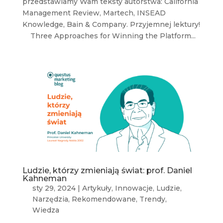
przedstawiamy Wam teksty autorstwa: California
Management Review, Martech, INSEAD
Knowledge, Bain & Company. Przyjemnej lektury!
Three Approaches for Winning the Platform...
Ludzie, którzy zmieniają świat: prof. Daniel
Kahneman
sty 29, 2024
|
Artykuły
,
Innowacje
,
Ludzie
,
Narzędzia
,
Rekomendowane
,
Trendy
,
Wiedza