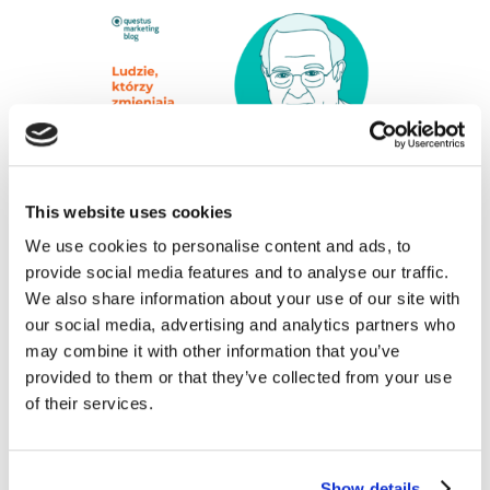
This website uses cookies
Ludzie, którzy zmieniają świat: prof. Angus
We use cookies to personalise content and ads, to
Deaton
mar 11, 2024
|
Artykuły
,
Blogosfera
,
Ludzie
,
provide social media features and to analyse our traffic.
Wiedza
We also share information about your use of our site with
our social media, advertising and analytics partners who
Uważam, podobnie jak większość ludzi, że mamy
may combine it with other information that you’ve
obowiązek pomagać osobom naprawdę
provided to them or that they’ve collected from your use
pozbawionym środków do życia. W 2015 roku
of their services.
Nagrodę Banku Szwecji im. Alfreda Nobla
w dziedzinie nauk ekonomicznych (zwaną
potocznie Nagrodą Nobla) otrzymał profesor
Show details