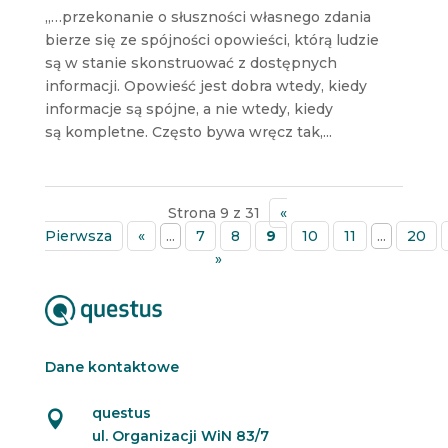
„…przekonanie o słuszności własnego zdania
bierze się ze spójności opowieści, którą ludzie
są w stanie skonstruować z dostępnych
informacji. Opowieść jest dobra wtedy, kiedy
informacje są spójne, a nie wtedy, kiedy
są kompletne. Często bywa wręcz tak,...
Strona 9 z 31
«
Pierwsza
«
...
7
8
9
10
11
...
20
»
Dane kontaktowe
questus

ul. Organizacji WiN 83/7