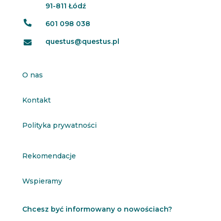
91-811 Łódź

601 098 038
questus@questus.pl

O nas
Kontakt
Polityka prywatności
Rekomendacje
Wspieramy
Chcesz być informowany o nowościach?