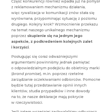
Część konkurencji również wpadła już na pomysł
z reklamowaniem mechanizmu działania,
więc rywalizacja w komunikacji znów stała się
wyrównana, przypominając sytuację z poziomu
drugiego. Kolejny krok? Wzmocnienie przekazu
na temat naszego unikalnego mechanizmu
poprzez
skupienie się na jednym jego
aspekcie, z podkreśleniem kolejnych zalet
i korzyści
.
Posługując się coraz odważniejszymi
argumentami powinniśmy jednak pamiętać
o odpowiedzialnym podejściu do obietnicy marki
(
brand promise
), m.in. poprzez rzetelne
zarządzanie oczekiwaniami odbiorców. Pomocne
będzie tutaj przedstawianie opinii innych
klientów, studia przypadków i inne dowody
na to, że nasze deklaracje mają pokrycie
w rzeczywistości.
Jeśli zatem wcześniej zachwalaliśmy odkurzacz