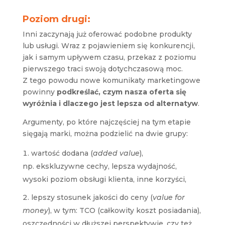
Poziom drugi:
Inni zaczynają już oferować podobne produkty
lub usługi. Wraz z pojawieniem się konkurencji,
jak i samym upływem czasu, przekaz z poziomu
pierwszego traci swoją dotychczasową moc.
Z tego powodu nowe komunikaty marketingowe
powinny
podkreślać, czym nasza oferta się
wyróżnia i dlaczego jest lepsza od alternatyw
.
Argumenty, po które najczęściej na tym etapie
sięgają marki, można podzielić na dwie grupy:
wartość dodana (
added value
),
np. ekskluzywne cechy, lepsza wydajność,
wysoki poziom obsługi klienta, inne korzyści,
lepszy stosunek jakości do ceny (
value for
money
), w tym: TCO (całkowity koszt posiadania),
oszczędności w dłuższej perspektywie, czy też