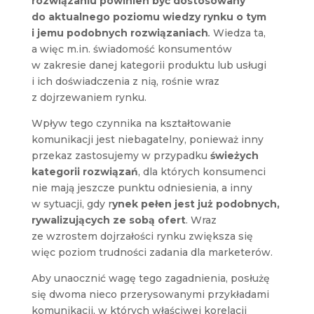
rozwiązaniu powinien być dostosowany
do aktualnego poziomu wiedzy rynku o tym
i jemu podobnych rozwiązaniach
.
Wiedza ta,
a więc m.in. świadomość konsumentów
w zakresie danej kategorii produktu lub usługi
i ich doświadczenia z nią, rośnie wraz
z dojrzewaniem rynku.
Wpływ tego czynnika na kształtowanie
komunikacji jest niebagatelny, ponieważ inny
przekaz zastosujemy w przypadku
świeżych
kategorii rozwiązań
, dla których konsumenci
nie mają jeszcze punktu odniesienia, a inny
w sytuacji, gdy r
ynek pełen jest już podobnych,
rywalizujących ze sobą ofert
. Wraz
ze wzrostem dojrzałości rynku zwiększa się
więc poziom trudności zadania dla marketerów.
Aby unaocznić wagę tego zagadnienia, posłużę
się dwoma nieco przerysowanymi przykładami
komunikacji, w których właściwej korelacji