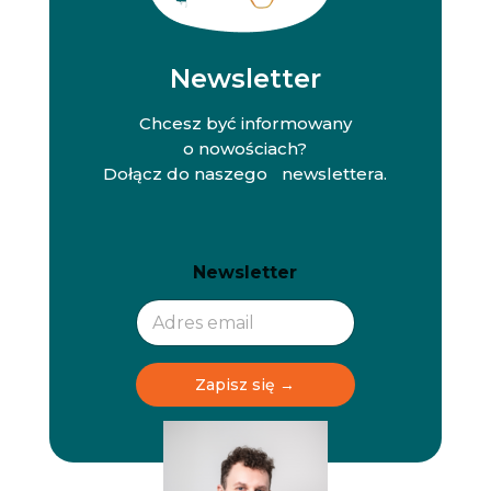
Newsletter
Chcesz być informowany
o nowościach?
Dołącz do naszego newslettera.
N
N
Newsletter
e
e
w
w
s
s
l
l
e
e
t
t
Zapisz się →
t
t
e
e
r
r
N
e