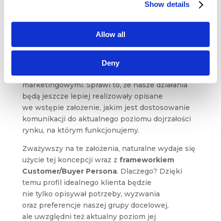
a inne modele
Show details
marketingowe
Allow all
Tworzenie strategii komunikacji w oparciu
o koncepcję
Market Sophistication
może zostać
wzbogacone poprzez połączenie jej z innymi,
Deny
powszechnie dziś stosowanymi modelami
marketingowymi. Sprawi to, że nasze działania
będą jeszcze lepiej realizowały opisane
we wstępie założenie, jakim jest dostosowanie
komunikacji do aktualnego poziomu dojrzałości
rynku, na którym funkcjonujemy.
Zważywszy na te założenia, naturalne wydaje się
użycie tej koncepcji wraz z
frameworkiem
Customer/Buyer Persona
. Dlaczego? Dzięki
temu profil idealnego klienta będzie
nie tylko opisywał potrzeby, wyzwania
oraz preferencje naszej grupy docelowej,
ale uwzględni też aktualny poziom jej