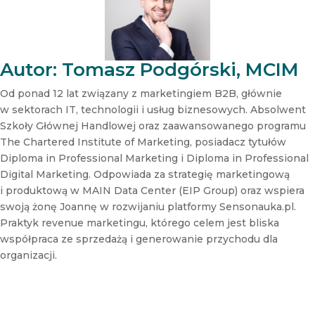
w
s
l
e
t
Autor: Tomasz Podgórski, MCIM
t
e
Od ponad 12 lat związany z marketingiem B2B, głównie
r
w sektorach IT, technologii i usług biznesowych. Absolwent
N
Szkoły Głównej Handlowej oraz zaawansowanego programu
e
The Chartered Institute of Marketing, posiadacz tytułów
w
s
Diploma in Professional Marketing i Diploma in Professional
l
Digital Marketing. Odpowiada za strategię marketingową
e
i produktową w MAIN Data Center (EIP Group) oraz wspiera
t
swoją żonę Joannę w rozwijaniu platformy Sensonauka.pl.
t
Praktyk revenue marketingu, którego celem jest bliska
e
r
współpraca ze sprzedażą i generowanie przychodu dla
organizacji.