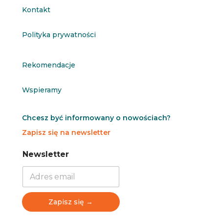
Kontakt
Polityka prywatności
Rekomendacje
Wspieramy
Chcesz być informowany o nowościach?
Zapisz się na newsletter
N
N
Newsletter
e
e
w
w
s
s
l
l
e
e
Zapisz się →
t
t