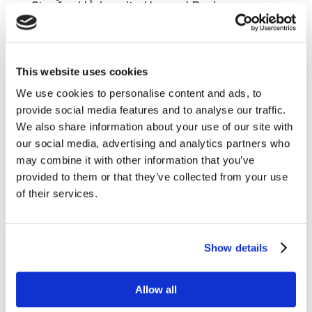
Stanford University, Harvard Business
School, Wharton Business School,
businessgrow.com
lip 9, 2024
|
Blogosfera
,
Innowacje
,
Książki
,
Narzędzia
,
Newsy
,
Raporty
,
This website uses cookies
Rekomendowane
,
Technologia
,
Trendy
,
Wiedza
We use cookies to personalise content and ads, to
provide social media features and to analyse our traffic.
Zapraszamy do nowej odsłony questus
We also share information about your use of our site with
marketing insights. W tym miesiącu
our social media, advertising and analytics partners who
przedstawiamy Wam teksty autorstwa: Stanford
may combine it with other information that you’ve
University, Harvard Business School, Wharton
provided to them or that they’ve collected from your use
Business School, businessgrow.com. Przyjemnej
of their services.
lektury! Why Advertisers Pay More...
Show details
Allow all