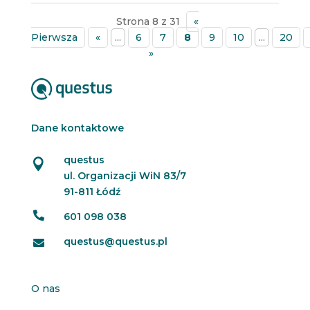
Strona 8 z 31
«
Pierwsza
«
...
6
7
8
9
10
...
20
»
Dane kontaktowe
questus

ul. Organizacji WiN 83/7
91-811 Łódź

601 098 038
questus@questus.pl

O nas