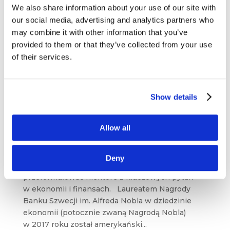
We also share information about your use of our site with
our social media, advertising and analytics partners who
may combine it with other information that you’ve
provided to them or that they’ve collected from your use
of their services.
Show details
Ludzie, którzy zmieniają świat: Richard H.
Thaler
Allow all
maj 31, 2024
|
Artykuły
,
Blogosfera
,
Ludzie
,
Wiedza
Deny
Ekonomia behawioralna pomogła
przeformułować niektóre z kluczowych pytań
w ekonomii i finansach. Laureatem Nagrody
Banku Szwecji im. Alfreda Nobla w dziedzinie
ekonomii (potocznie zwaną Nagrodą Nobla)
w 2017 roku został amerykański...