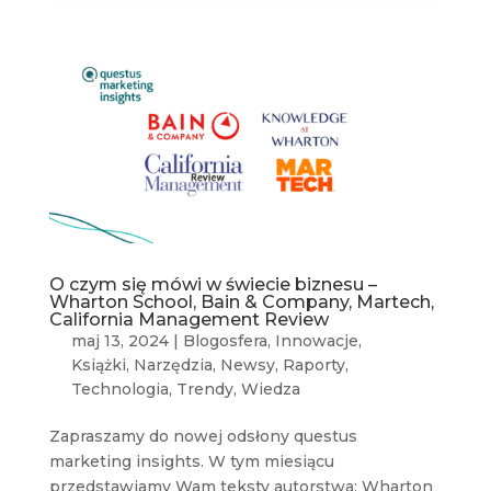
O czym się mówi w świecie biznesu –
Wharton School, Bain & Company, Martech,
California Management Review
maj 13, 2024
|
Blogosfera
,
Innowacje
,
Książki
,
Narzędzia
,
Newsy
,
Raporty
,
Technologia
,
Trendy
,
Wiedza
Zapraszamy do nowej odsłony questus
marketing insights. W tym miesiącu
przedstawiamy Wam teksty autorstwa: Wharton