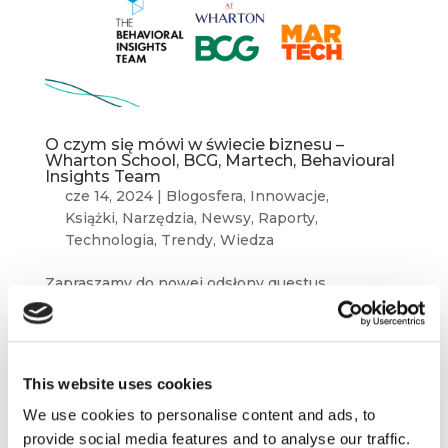
O czym się mówi w świecie biznesu –
Wharton School, BCG, Martech, Behavioural
Insights Team
cze 14, 2024
|
Blogosfera
,
Innowacje
,
Książki
,
Narzędzia
,
Newsy
,
Raporty
,
Technologia
,
Trendy
,
Wiedza
Zapraszamy do nowej odsłony questus
marketing insights. W tym miesiącu
przedstawiamy Wam teksty autorstwa: Wharton
School, BCG, Martech, Behavioural Insights
Team. Przyjemnej lektury! Do Accelerators
This website uses cookies
Improve Startup Success Rates? Seb...
We use cookies to personalise content and ads, to
provide social media features and to analyse our traffic.