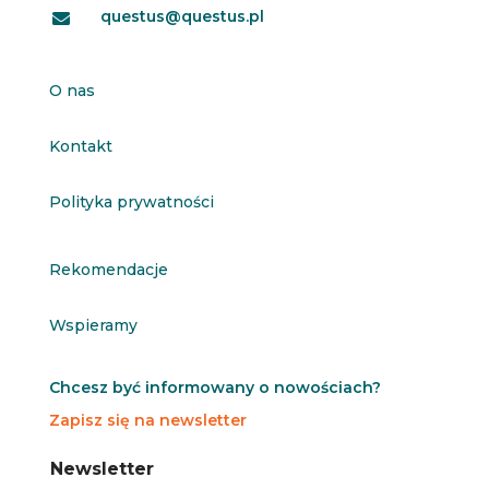
questus@questus.pl

O nas
Kontakt
Polityka prywatności
Rekomendacje
Wspieramy
Chcesz być informowany o nowościach?
Zapisz się na newsletter
N
N
Newsletter