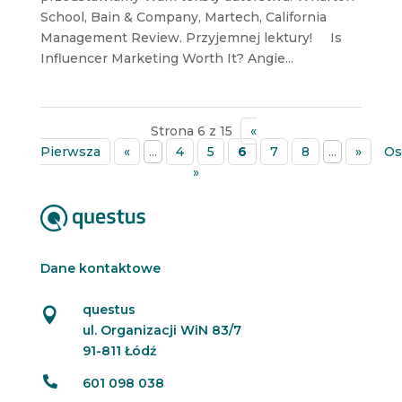
School, Bain & Company, Martech, California
Management Review. Przyjemnej lektury! Is
Influencer Marketing Worth It? Angie...
Strona 6 z 15
«
Pierwsza
«
...
4
5
6
7
8
...
»
Os
»
Dane kontaktowe
questus

ul. Organizacji WiN 83/7
91-811 Łódź

601 098 038