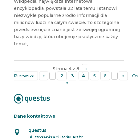
Wikipedia, największa internetowa
encyklopedia, powstała 22 lata temu i stanowi
niezwykle popularne źródło informacji dla
milionów ludzi na całym świecie. To szczególne
przedsięwzięcie znane jest ze swojej ogromnej
bazy wiedzy, która obejmuje praktycznie każdy
temat,...
Strona 4 z 8
«
Pierwsza
«
...
2
3
4
5
6
...
»
Os
»
Dane kontaktowe
questus

ul. Organizacji WiN 83/7