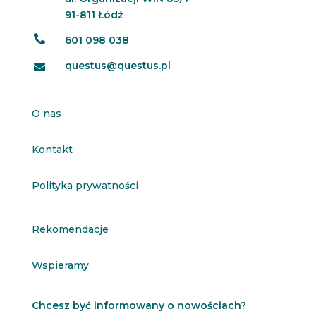
91-811 Łódź

601 098 038
questus@questus.pl

O nas
Kontakt
Polityka prywatności
Rekomendacje
Wspieramy
Chcesz być informowany o nowościach?