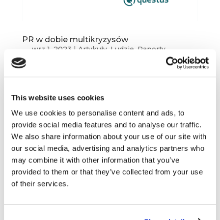
PR w dobie multikryzysów
wrz 1, 2023
|
Artykuły
,
Ludzie
,
Raporty
,
Wiedza
PR w dobie multikryzysów Współcześnie coraz
częściej mamy do czynienia z multikryzysami,
This website uses cookies
czyli zdarzeniami, w których firma, organizacja
We use cookies to personalise content and ads, to
lub osoba publiczna staje w obliczu
provide social media features and to analyse our traffic.
pojawiających się jednocześnie problemów lub
We also share information about your use of our site with
skandali, które negatywnie wpływają na jej...
our social media, advertising and analytics partners who
may combine it with other information that you’ve
provided to them or that they’ve collected from your use
of their services.