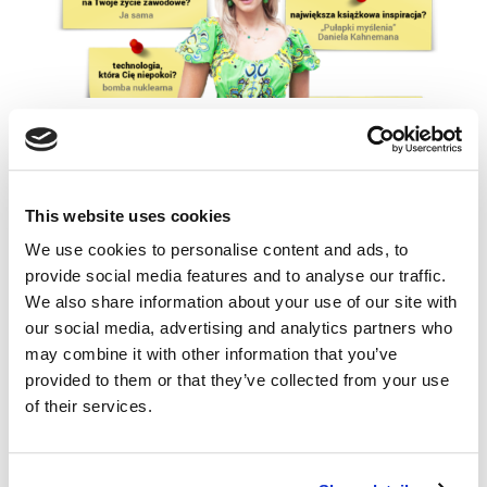
Julia Izmałkowa: ludzie przetrwają
bez technologii, ale technologia bez ludzi
nie
kwi 27, 2017
|
Artykuły
,
Ludzie
This website uses cookies
Na questus BLOG nadszedł czas na pierwszą
We use cookies to personalise content and ads, to
rozmówczynię – Julię Izmałkową, psycholog,
provide social media features and to analyse our traffic.
założycielkę i CEO firmy Izmałkowa Consulting,
We also share information about your use of our site with
agencji badawczej specjalizującej się
our social media, advertising and analytics partners who
w badaniach etnograficznych na potrzeby
may combine it with other information that you’ve
marketingu i biznesu. Julia, jak na sumiennego...
provided to them or that they’ve collected from your use
of their services.
Czwarta rewolucja przemysłowa – punkty
przełomowe
lut 22, 2017
|
Artykuły
,
Innowacje
,
Ludzie
,