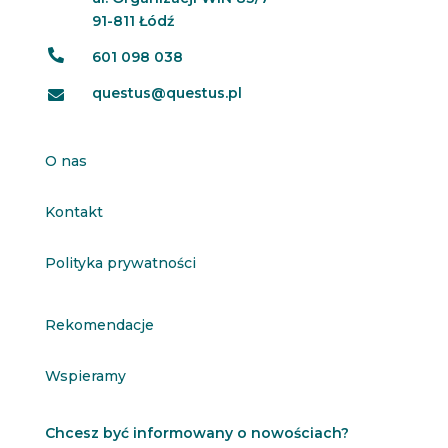
91-811 Łódź

601 098 038
questus@questus.pl

O nas
Kontakt
Polityka prywatności
Rekomendacje
Wspieramy
Chcesz być informowany o nowościach?