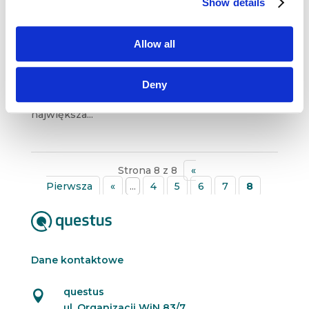
Show details
Narzędzia
,
Newsy
,
Trendy
,
Wiedza
Uber, największa firma taksówkowa, nie ma ani
Allow all
jednego pojazdu. Facebook, najpopularniejszy
kanał medialny, nie tworzy własnych treści,
a Alibaba, najbardziej zyskowna sieć detaliczna,
Deny
nie posiada magazynów. Wreszcie, Airbnb,
największa...
Strona 8 z 8
«
Pierwsza
«
...
4
5
6
7
8
Dane kontaktowe
questus

ul. Organizacji WiN 83/7