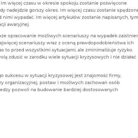
 Im więcej czasu w okresie spokoju zostanie poświęcone
iedy nadejdzie gorszy okres. Im więcej czasu zostanie spędzon
ed nimi wypadać. Im więcej artykułów zostanie napisanych, ty
cji awaryjnej.
kże opracowanie możliwych scenariuszy na wypadek zaistnie
najwięcej scenariuszy wraz z oceną prawdopodobieństwa ich
s to przed wszystkimi sytuacjami, ale zminimalizuje ryzyko.
ą zdusić w zarodku wiele sytuacji kryzysowych i nie działać
sukcesu w sytuacji kryzysowej jest znajomość firmy,
ry organizacyjnej, postaw i możliwych zachowań osób
 wiedzy pozwoli na budowanie bardziej dostosowanych
.