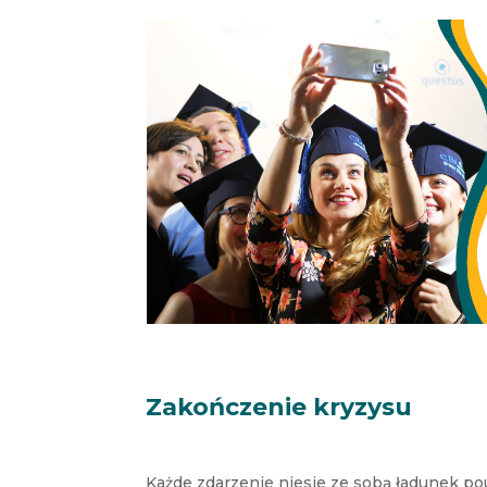
Zakończenie kryzysu
Każde zdarzenie niesie ze sobą ładunek p