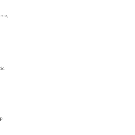
nie,
o
zić
p: