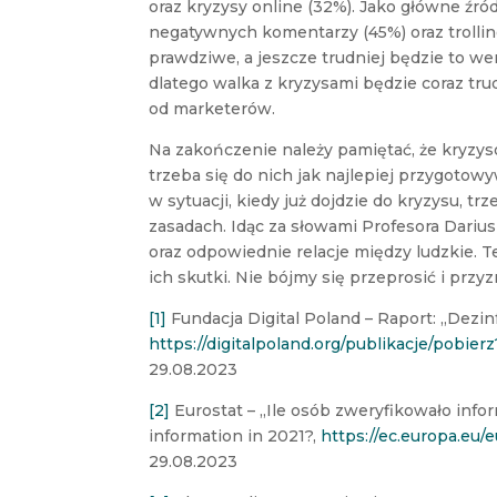
oraz kryzysy online (32%). Jako główne źró
negatywnych komentarzy (45%) oraz trollin
prawdziwe, a jeszcze trudniej będzie to wer
dlatego walka z kryzysami będzie coraz tru
od marketerów.
Na zakończenie należy pamiętać, że kryzys
trzeba się do nich jak najlepiej przygotow
w sytuacji, kiedy już dojdzie do kryzysu, 
zasadach. Idąc za słowami Profesora Dari
oraz odpowiednie relacje między ludzkie. 
ich skutki. Nie bójmy się przeprosić i przy
[1]
Fundacja Digital Poland – Raport: „Dezi
https://digitalpoland.org/publikacje/pobi
29.08.2023
[2]
Eurostat – „Ile osób zweryfikowało info
information in 2021?,
https://ec.europa.eu
29.08.2023