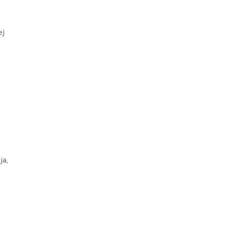
ć
ej
ja,