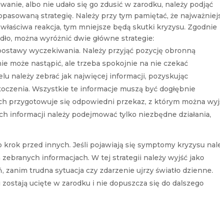
iwanie, albo nie udało się go zdusić w zarodku, należy podjąć
opasowaną strategię. Należy przy tym pamiętać, że najważniej
 właściwa reakcja, tym mniejsze będą skutki kryzysu. Zgodnie
dło, można wyróżnić dwie główne strategie:
 postawy wyczekiwania. Należy przyjąć pozycję obronną
ie może nastąpić, ale trzeba spokojnie na nie czekać
u należy zebrać jak najwięcej informacji, pozyskując
otoczenia. Wszystkie te informacje muszą być dogłębnie
h przygotowuje się odpowiedni przekaz, z którym można wyj
ch informacji należy podejmować tylko niezbędne działania,
o krok przed innych. Jeśli pojawiają się symptomy kryzysu nal
zebranych informacjach. W tej strategii należy wyjść jako
ń, zanim trudna sytuacja czy zdarzenie ujrzy światło dzienne.
ki zostają ucięte w zarodku i nie dopuszcza się do dalszego