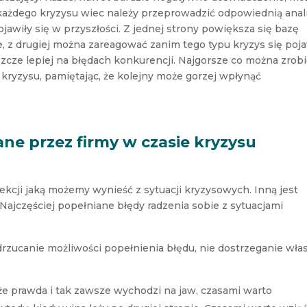
 każdego kryzysu wiec należy przeprowadzić odpowiednią anal
ojawiły się w przyszłości. Z jednej strony powiększa się bazę
 z drugiej można zareagować zanim tego typu kryzys się poja
szcze lepiej na błędach konkurencji. Najgorsze co można zrobi
ryzysu, pamiętając, że kolejny może gorzej wpłynąć
ane przez firmy w czasie kryzysu
ekcji jaką możemy wynieść z sytuacji kryzysowych. Inną jest
Najczęściej popełniane błędy radzenia sobie z sytuacjami
drzucanie możliwości popełnienia błędu, nie dostrzeganie wła
 że prawda i tak zawsze wychodzi na jaw, czasami warto