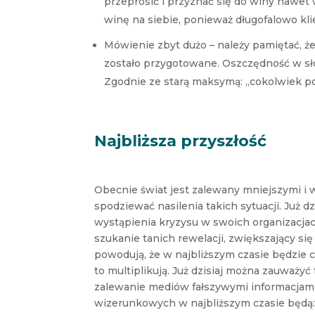
przeprosić i przyznać się do winy nawet 
winę na siebie, ponieważ długofalowo kli
Mówienie zbyt dużo – należy pamiętać, ż
zostało przygotowane. Oszczędność w s
Zgodnie ze starą maksymą: „cokolwiek p
Najbliższa przyszłość
Obecnie świat jest zalewany mniejszymi i w
spodziewać nasilenia takich sytuacji. Już 
wystąpienia kryzysu w swoich organizacjac
szukanie tanich rewelacji, zwiększający się
powodują, że w najbliższym czasie będzie
to multiplikują. Już dzisiaj można zauważ
zalewanie mediów fałszywymi informacjami.
wizerunkowych w najbliższym czasie będą: i