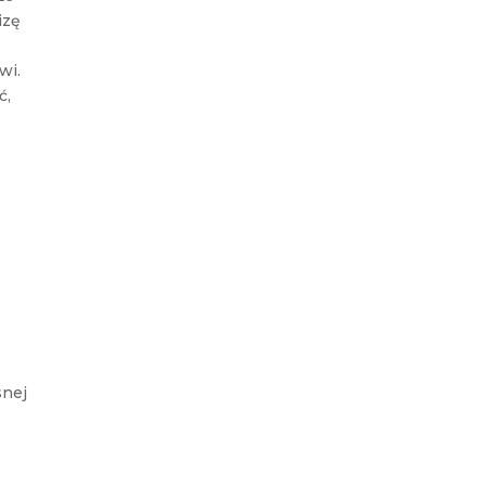
izę
wi.
ć,
snej