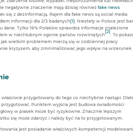
je, zdarzenia losowe, wypadki, nieporozumienia lub niewłaśc
uże negatywne znaczenie mają dzisiaj również
fake news
o się z dezinformacją. Rajem dla fake news są social media
dłem informacji dla 2/3 badanych
[1]
. Niestety w Polsce jest ba
pu dane. Tylko 16% Polaków sprawdza informacje znalezione
[2]
lędem w niechlubnym ogonie państw rozwiniętych
. To pokaz
z jak wielkim problemem mierzą się w codziennej pracy
anie kryzysem, aby zminimalizować jego wpływ na wizerunek
nie
 właściwie przygotowany do tego co niechybnie nastąpi. Dla
ie przygotować. Punktem wyjścia jest budowa świadomości
e głowy w piasek może być ryzykowne. Znacznie lepszym
stko się może zdarzyć i należy być na to przygotowanym.
wania jest posiadanie właściwych kompetencji modelowan