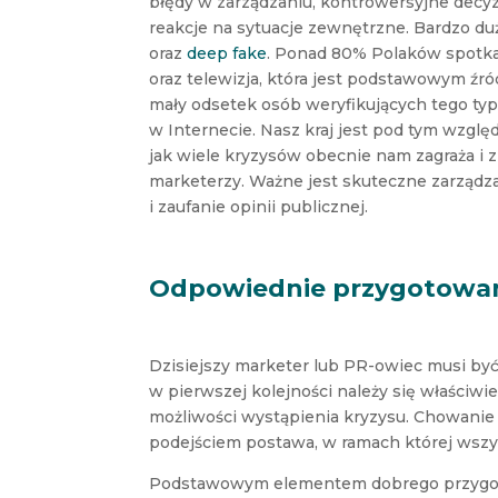
błędy w zarządzaniu, kontrowersyjne decyz
reakcje na sytuacje zewnętrzne. Bardzo d
oraz
deep fake
. Ponad 80% Polaków spotkał
oraz telewizja, która jest podstawowym źró
mały odsetek osób weryfikujących tego ty
w Internecie. Nasz kraj jest pod tym wzg
jak wiele kryzysów obecnie nam zagraża i 
marketerzy. Ważne jest skuteczne zarządz
i zaufanie opinii publicznej.
Odpowiednie przygotowa
Dzisiejszy marketer lub PR-owiec musi być
w pierwszej kolejności należy się właściw
możliwości wystąpienia kryzysu. Chowani
podejściem postawa, w ramach której wszy
Podstawowym elementem dobrego przygoto