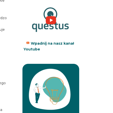
iwe
rdzo
uje
Wpadnij na nasz kanał
Youtube
tego
ia