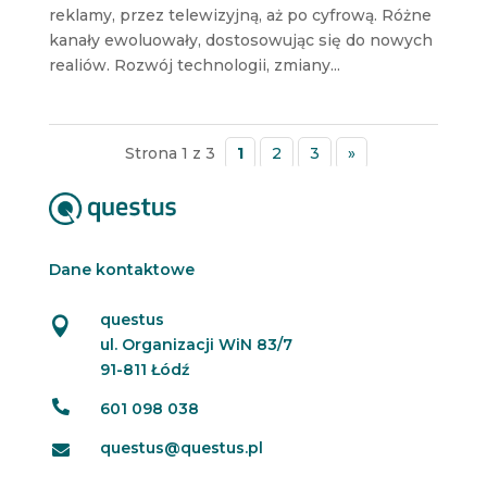
reklamy, przez telewizyjną, aż po cyfrową. Różne
kanały ewoluowały, dostosowując się do nowych
realiów. Rozwój technologii, zmiany...
Strona 1 z 3
1
2
3
»
Dane kontaktowe
questus

ul. Organizacji WiN 83/7
91-811 Łódź

601 098 038
questus@questus.pl
