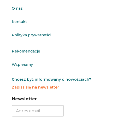
O nas
Kontakt
Polityka prywatności
Rekomendacje
Wspieramy
Chcesz być informowany o nowościach?
Zapisz się na newsletter
N
N
Newsletter
e
e
w
w
s
s