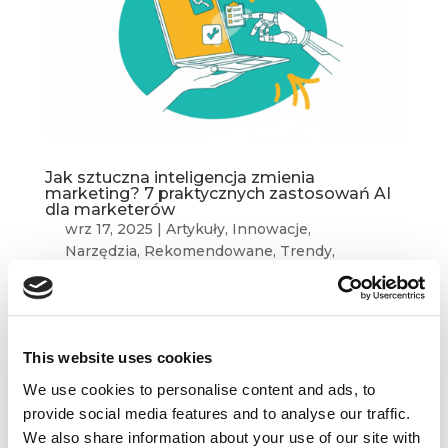
Jak sztuczna inteligencja zmienia
marketing? 7 praktycznych zastosowań AI
dla marketerów
wrz 17, 2025
|
Artykuły
,
Innowacje
,
Narzędzia
,
Rekomendowane
,
Trendy
,
Uncategorized
,
Wiedza
Jak sztuczna inteligencja zmienia marketing? 7
praktycznych zastosowań AI dla marketerów
This website uses cookies
W 2025 roku marketing przyspiesza szybciej niż
kiedykolwiek. Zespoły marketingowe zmagają
We use cookies to personalise content and ads, to
się z lawiną danych, koniecznością
provide social media features and to analyse our traffic.
podejmowania decyzji w czasie rzeczywistym
We also share information about your use of our site with