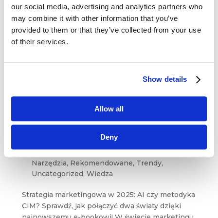
i rosnącymi...
our social media, advertising and analytics partners who
may combine it with other information that you’ve
provided to them or that they’ve collected from your use
of their services.
Show details
Allow all
Strategia marketingowa w 2025: AI
Deny
czy metodyka CIM?
sie 31, 2025
|
Artykuły
,
Innowacje
,
Narzędzia
,
Rekomendowane
,
Trendy
,
Uncategorized
,
Wiedza
Strategia marketingowa w 2025: AI czy metodyka
CIM? Sprawdź, jak połączyć dwa światy dzięki
najnowszemu e-bookowi! W świecie marketingu