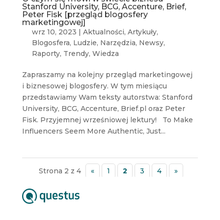
Stanford University, BCG, Accenture, Brief,
Peter Fisk [przegląd blogosfery
marketingowej]
wrz 10, 2023
|
Aktualności
,
Artykuły
,
Blogosfera
,
Ludzie
,
Narzędzia
,
Newsy
,
Raporty
,
Trendy
,
Wiedza
Zapraszamy na kolejny przegląd marketingowej
i biznesowej blogosfery. W tym miesiącu
przedstawiamy Wam teksty autorstwa: Stanford
University, BCG, Accenture, Brief.pl oraz Peter
Fisk. Przyjemnej wrześniowej lektury! To Make
Influencers Seem More Authentic, Just...
Strona 2 z 4
«
1
2
3
4
»