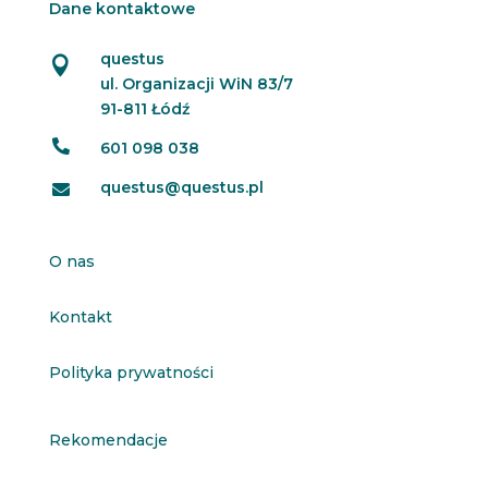
Dane kontaktowe
questus

ul. Organizacji WiN 83/7
91-811 Łódź

601 098 038
questus@questus.pl

O nas
Kontakt
Polityka prywatności
Rekomendacje