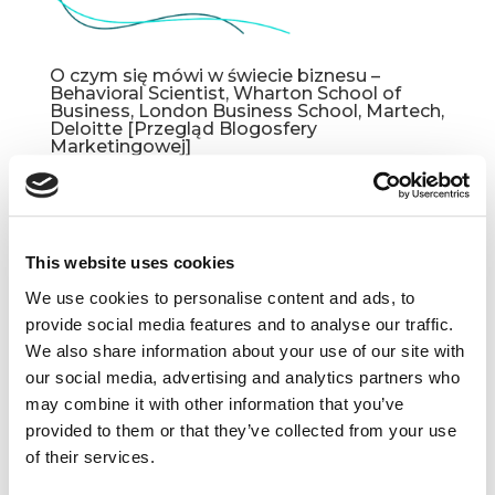
O czym się mówi w świecie biznesu –
Behavioral Scientist, Wharton School of
Business, London Business School, Martech,
Deloitte [Przegląd Blogosfery
Marketingowej]
paź 10, 2023
|
Aktualności
,
Blogosfera
,
Innowacje
,
Ludzie
,
Narzędzia
,
Newsy
,
Trendy
,
Wiedza
This website uses cookies
The Surprising Origins of Our Obsession with
Creativity Samuel W. Franklin Behavioral Scientist
We use cookies to personalise content and ads, to
Kreatywność, która została określona jako
provide social media features and to analyse our traffic.
kluczowa kompetencja w formule „4Cs”
We also share information about your use of our site with
(creativity, communication, collaboration, critical
our social media, advertising and analytics partners who
thinking) w 2020 roku...
may combine it with other information that you’ve
provided to them or that they’ve collected from your use
of their services.