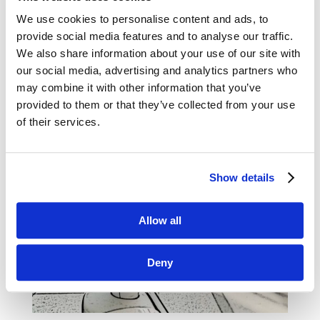
CustomerThink [Przegląd Blogosfery
Marketingowej]
We use cookies to personalise content and ads, to
lip 6, 2023
|
Blogosfera
provide social media features and to analyse our traffic.
We also share information about your use of our site with
Zapraszamy na kolejny przegląd marketingowej
our social media, advertising and analytics partners who
i biznesowej blogosfery. W tym miesiącu
may combine it with other information that you’ve
przedstawiamy Wam teksty autorstwa: BCG,
provided to them or that they’ve collected from your use
Accenture, Bain & Company, Wharton School
of their services.
oraz CustomerThink. Przyjemnej wakacyjnej
lektury! How CMOs Are...
Show details
Allow all
Deny