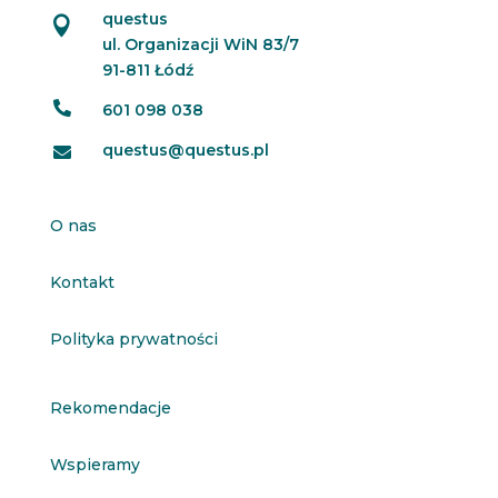
questus

ul. Organizacji WiN 83/7
91-811 Łódź

601 098 038
questus@questus.pl

O nas
Kontakt
Polityka prywatności
Rekomendacje
Wspieramy