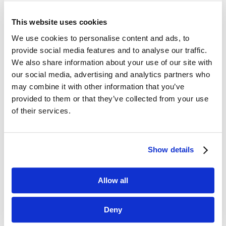
i biznesowej blogosfery. W tym miesiącu
przedstawiamy Wam teksty autorstwa: BCG,
This website uses cookies
Accenture, Bain & Company, Wharton School
We use cookies to personalise content and ads, to
oraz CustomerThink. Przyjemnej wakacyjnej
provide social media features and to analyse our traffic.
lektury! How CMOs Are...
We also share information about your use of our site with
our social media, advertising and analytics partners who
may combine it with other information that you’ve
provided to them or that they’ve collected from your use
of their services.
Show details
Allow all
O czym się mówi w świecie biznesu –
Insead, Harvard Business School, Wharton
School, Brief [przegląd blogosfery
Deny
marketingowej]
cze 20, 2023
|
Blogosfera
,
Innowacje
,