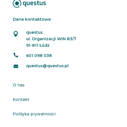
Dane kontaktowe
questus

ul. Organizacji WiN 83/7
91-811 Łódź

601 098 038
questus@questus.pl

O nas
Kontakt
Polityka prywatności