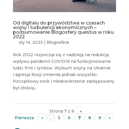
Od digitalu do przywództwa w czasach
wojny i turbulencji ekonomicznych –
podsumowanie Blogosfery questus w roku
2022
sty 14, 2023
|
Blogosfera
Rok 2022 rozpoczął się z nadzieją na redukcję
wpływu pandemii COVID19 na funkcjonowanie
ludzi, firm i rynków. Wybuch wojny na Ukrainie
i agresja Rosji zmieniła jednak wszystko.
Początkowy szok i niedowierzanie zastępowany
był złością...
Strona 7 z 9
«
Pierwsza
«
...
5
6
7
8
9
»