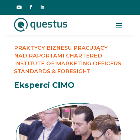
PRAKTYCY BIZNESU PRACUJĄCY
NAD RAPORTAMI CHARTERED
INSTITUTE OF MARKETING OFFICERS
STANDARDS & FORESIGHT
Eksperci CIMO