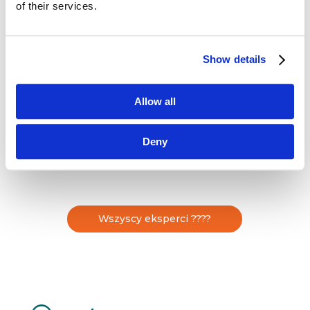
Od kilkunastu lat związana z branżą technologii
of their services.
medycznych w obszarze sprzedaży, rozwoju
rynku i marketingu, swoje doświadczenie
zdobyła pracując dla firm z TOP10 światowej listy
Show details
producentów sprzętu medycznego jak
Medtronic, J&J, Philips czy Siemens. Obecnie
Marketing Manager odpowiedzialna za strategie
Allow all
i rozwój produktów kardiologicznych w Polsce,
Grecji, Izraelu i krajach Europy Środkowo-
Deny
Wschodniej dla firmy Abbott, […]
Wszyscy eksperci ????