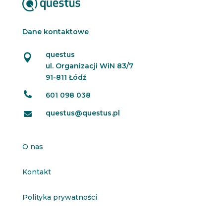
Dane kontaktowe
questus

ul. Organizacji WiN 83/7
91-811 Łódź

601 098 038
questus@questus.pl

O nas
Kontakt
Polityka prywatności