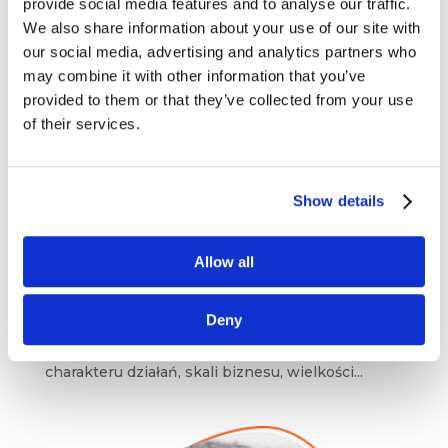
provide social media features and to analyse our traffic.
We also share information about your use of our site with
our social media, advertising and analytics partners who
may combine it with other information that you’ve
provided to them or that they’ve collected from your use
of their services.
Hamburgery, domokrążcy i nieludzkie
Show details
korporacje
mar 11, 2017
|
Artykuły
,
Wiedza
Allow all
Sprzedaż „door to door”, prowadzenie małej firmy
rodzinnej, czy zarządzanie globalną korporacją
Deny
to modele radykalnie różniące się od siebie
praktycznie wszystkim. I nie jest to kwestia
charakteru działań, skali biznesu, wielkości...