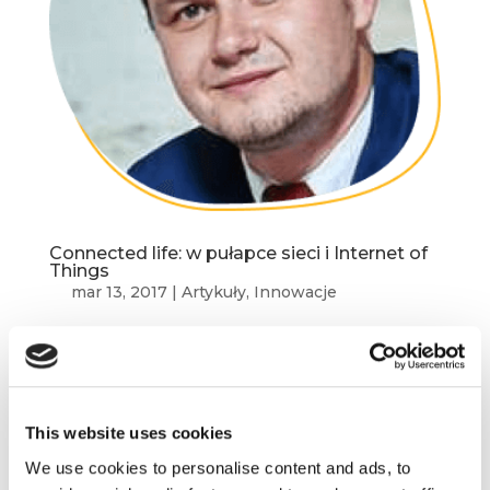
Connected life: w pułapce sieci i Internet of
Things
mar 13, 2017
|
Artykuły
,
Innowacje
Kilka lat temu książki, w których przepowiadano,
że kiedyś będziemy płacić telefonem, zajmowały
miejsca wśród powieści fantasy. A dzisiaj? Czasy,
w których to klienci chodzili do sklepów
This website uses cookies
odzieżowych mierzyć ubrania powoli...
We use cookies to personalise content and ads, to