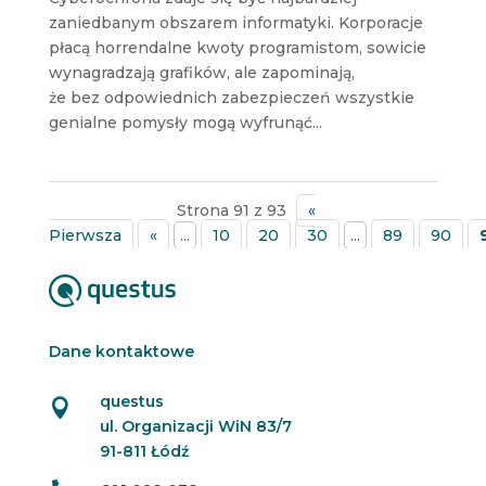
zaniedbanym obszarem informatyki. Korporacje
płacą horrendalne kwoty programistom, sowicie
wynagradzają grafików, ale zapominają,
że bez odpowiednich zabezpieczeń wszystkie
genialne pomysły mogą wyfrunąć...
Strona 91 z 93
«
Pierwsza
«
...
10
20
30
...
89
90
Dane kontaktowe
questus

ul. Organizacji WiN 83/7
91-811 Łódź