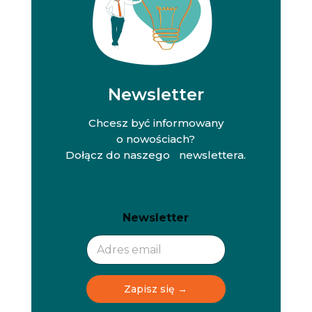
Newsletter
Chcesz być informowany
o nowościach?
Dołącz do naszego newslettera.
N
N
Newsletter
e
e
w
w
s
s
l
l
e
e
t
t
Zapisz się →
t
t