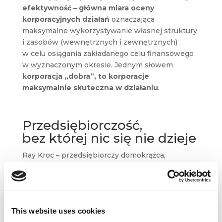
efektywność
– główna miara oceny
korporacyjnych działań
oznaczająca
maksymalne wykorzystywanie własnej struktury
i zasobów (wewnętrznych i zewnętrznych)
w celu osiągania zakładanego celu finansowego
w wyznaczonym okresie. Jednym słowem
korporacja „dobra”, to korporacje
maksymalnie skuteczna w działaniu
.
Przedsiębiorczość,
bez której nic się nie dzieje
Ray Kroc – przedsiębiorczy domokrążca,
który przejmuje ideę braci McDonalds
(polemizować by można długo czy ją przejmuje,
czy odkupuje, kradnie, czy może rozwija?) zakłada
McDonald’s Corporation – a więc właśnie
This website uses cookies
korporacje
. Sama jego postać jak i charakter