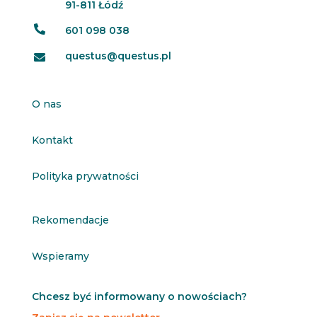
91-811 Łódź

601 098 038
questus@questus.pl

O nas
Kontakt
Polityka prywatności
Rekomendacje
Wspieramy
Chcesz być informowany o nowościach?