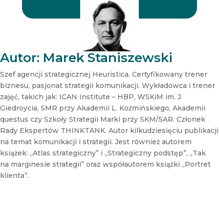
e
e
r
r
N
e
w
s
Autor: Marek Staniszewski
l
e
Szef agencji strategicznej Heuristica. Certyfikowany trener
t
t
biznesu, pasjonat strategii komunikacji. Wykładowca i trener
e
zajęć, takich jak: ICAN Institute – HBP, WSKiM im. J.
r
Giedroycia, SMR przy Akademii L. Koźmińskiego, Akademii
N
questus czy Szkoły Strategii Marki przy SKM/SAR. Członek
e
Rady Ekspertów THINKTANK. Autor kilkudziesięciu publikacji
w
s
na temat komunikacji i strategii. Jest również autorem
l
książek: „Atlas strategiczny” i „Strategiczny podstęp”, „Tak
e
na marginesie strategii” oraz współautorem książki „Portret
t
klienta”.
t
e
r