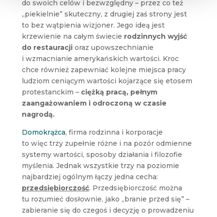
do swoich celów i bezwzględny – przez co też
„piekielnie” skuteczny, z drugiej zaś strony jest
to bez wątpienia wizjoner. Jego ideą jest
krzewienie na całym świecie
rodzinnych wyjść
do restauracji
oraz upowszechnianie
i wzmacnianie amerykańskich wartości. Kroc
chce również zapewniać kolejne miejsca pracy
ludziom ceniącym wartości kojarzące się etosem
protestanckim –
ciężką pracą, pełnym
zaangażowaniem i odroczoną w czasie
nagrodą.
Domokrążca
, firma rodzinna i korporacje
to więc trzy zupełnie różne i na pozór odmienne
systemy wartości, sposoby działania i filozofie
myślenia. Jednak wszystkie trzy na poziomie
najbardziej ogólnym łączy jedna cecha:
przedsiębiorczość
. Przedsiębiorczość można
tu rozumieć dosłownie, jako „branie przed się” –
zabieranie się do czegoś i decyzję o prowadzeniu