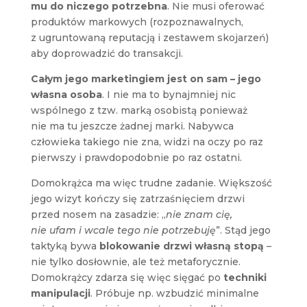
mu do niczego potrzebna
. Nie musi oferować
produktów markowych (rozpoznawalnych,
z ugruntowaną reputacją i zestawem skojarzeń)
aby doprowadzić do transakcji.
Całym jego marketingiem jest on sam – jego
własna osoba
. I nie ma to bynajmniej nic
wspólnego z tzw. marką osobistą ponieważ
nie ma tu jeszcze żadnej marki. Nabywca
człowieka takiego nie zna, widzi na oczy po raz
pierwszy i prawdopodobnie po raz ostatni.
Domokrążca ma więc trudne zadanie. Większość
jego wizyt kończy się zatrzaśnięciem drzwi
przed nosem na zasadzie: „
nie znam cię,
nie ufam i wcale tego nie potrzebuję
”. Stąd jego
taktyką bywa
blokowanie drzwi własną stopą
–
nie tylko dosłownie, ale też metaforycznie.
Domokrążcy zdarza się więc sięgać po
techniki
manipulacji
. Próbuje np. wzbudzić minimalne