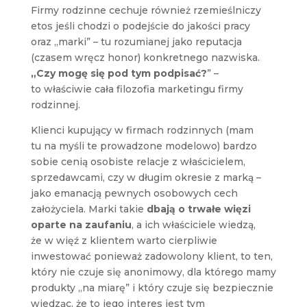
Firmy rodzinne cechuje również rzemieślniczy
etos jeśli chodzi o podejście do jakości pracy
oraz „marki” – tu rozumianej jako reputacja
(czasem wręcz honor) konkretnego nazwiska.
„Czy mogę się pod tym podpisać?
” –
to właściwie cała filozofia marketingu firmy
rodzinnej.
Klienci kupujący w firmach rodzinnych (mam
tu na myśli te prowadzone modelowo) bardzo
sobie cenią osobiste relacje z właścicielem,
sprzedawcami, czy w długim okresie z marką –
jako emanacją pewnych osobowych cech
założyciela. Marki takie
dbają o trwałe więzi
oparte na zaufaniu
, a ich właściciele wiedzą,
że w więź z klientem warto cierpliwie
inwestować ponieważ zadowolony klient, to ten,
który nie czuje się anonimowy, dla którego mamy
produkty „na miarę” i który czuje się bezpiecznie
wiedząc, że to jego interes jest tym