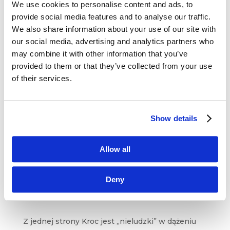
działań mogą się od początku wydawać
We use cookies to personalise content and ads, to
kontrowersyjne i wywoływać ambiwalentny
provide social media features and to analyse our traffic.
odbiór.
We also share information about your use of our site with
our social media, advertising and analytics partners who
may combine it with other information that you’ve
provided to them or that they’ve collected from your use
of their services.
Show details
Allow all
źródło: http://www.empowernet.com.au/blog/5-
Deny
lessons-we-can-learn-from-ray-kroc
Z jednej strony Kroc jest „nieludzki” w dążeniu