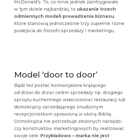
McDonald’s. To, co mnie jednak zaintrygowało
w tym dziele najbardziej, to
ukazanie trzech
odmiennych modeli prowadzenia biznesu
,
które stanowią jednocześnie trzy zupełnie różne
podejścia do filozofii sprzedaży i marketingu.
Model ‘door to door’
Bądź też postać komiwojażera krążącego
od drzwi do drzwi celem sprzedaży np. drogiego
sprzętu kuchennego właścicielowi restauracji lub
domokrążcy sprzedającego znudzonym
recepcjonistkom oprawioną w skórę Biblię.
Domokrążca nie potrzebuje złożonych narzędzi
czy konstruktów marketingowych by realizować
swoje cele.
Przykładowo – marka nie jest