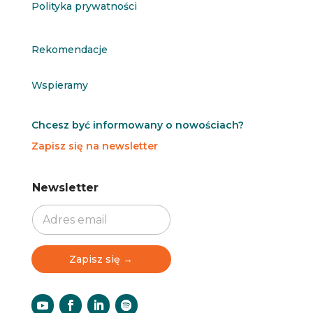
Polityka prywatności
Rekomendacje
Wspieramy
Chcesz być informowany o nowościach?
Zapisz się na newsletter
N
N
Newsletter
e
e
w
w
s
s
l
l
e
e
t
t
Zapisz się →
t
t
e
e
r
r
N