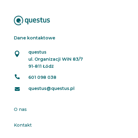
Dane kontaktowe
questus

ul. Organizacji WiN 83/7
91-811 Łódź

601 098 038
questus@questus.pl

O nas
Kontakt