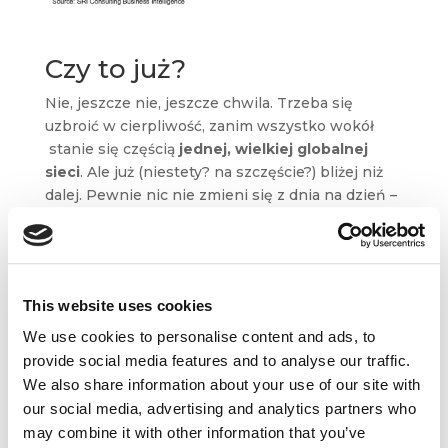
Czy to już?
Nie, jeszcze nie, jeszcze chwila. Trzeba się
uzbroić w cierpliwość, zanim wszystko wokół
stanie się częścią
jednej, wielkiej globalnej
sieci
. Ale już (niestety? na szczęście?) bliżej niż
dalej. Pewnie nic nie zmieni się z dnia na dzień –
po prostu w jakimś momencie ludzie zorientują,
że nagle nikt nie uczy się parkować,
bo samochody robią to same, w sklepach jest
pusto, bo sprawunkami zajmują się lodówki,
This website uses cookies
a programy telewizyjne odeszły do historii,
bo ramówka stacji dostosowuje się indywidualnie
We use cookies to personalise content and ads, to
do upodobań każdego odbiorcy.
provide social media features and to analyse our traffic.
We also share information about your use of our site with
Stoimy u progu świata nie tyle augmented reality,
our social media, advertising and analytics partners who
ile
augmented behaviour
, w którym marki
may combine it with other information that you’ve
przechodzą na inną stronę mocy – staną się