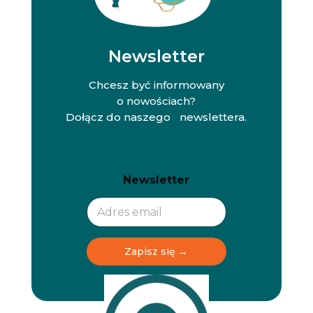
Newsletter
Chcesz być informowany
o nowościach?
Dołącz do naszego newslettera.
N
N
Newsletter
e
e
w
w
s
s
l
l
e
e
t
t
Zapisz się →
t
t
e
e
r
r
N