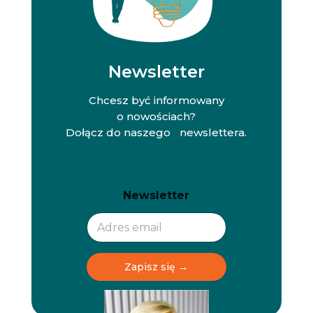
Newsletter
Chcesz być informowany
o nowościach?
Dołącz do naszego newslettera.
N
N
Newsletter
e
e
w
w
s
s
l
l
e
e
t
t
Zapisz się →
t
t
e
e
r
r