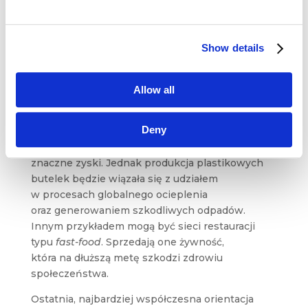
a producent na pewno na tym zarobi.
W orientacji marketingowej tutaj sprawa się
kończy. Nie bierzemy zatem pod uwagę
Show details
szkodliwego wpływu produktu –
nie tylko na konsumenta, ale pośrednio również
Allow all
na osoby w jego otoczeniu.
Z kolei firma produkująca butelkowaną wodę
Deny
może i ma smaczny produkt,
który satysfakcjonuje klientów i przynosi
znaczne zyski. Jednak produkcja plastikowych
butelek będzie wiązała się z udziałem
w procesach globalnego ocieplenia
oraz generowaniem szkodliwych odpadów.
Innym przykładem mogą być sieci restauracji
typu
fast-food
. Sprzedają one żywność,
która na dłuższą metę szkodzi zdrowiu
społeczeństwa.
Ostatnia, najbardziej współczesna orientacja