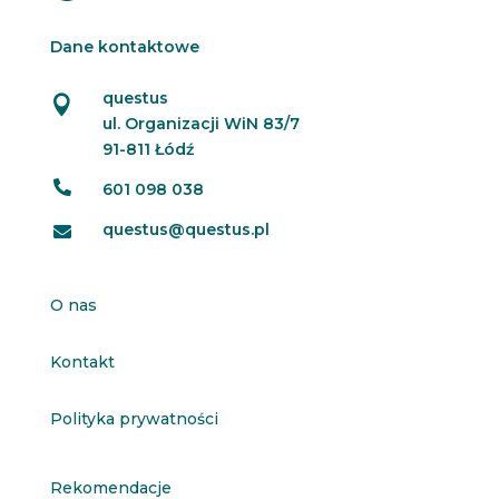
Dane kontaktowe
questus

ul. Organizacji WiN 83/7
91-811 Łódź

601 098 038
questus@questus.pl

O nas
Kontakt
Polityka prywatności
Rekomendacje