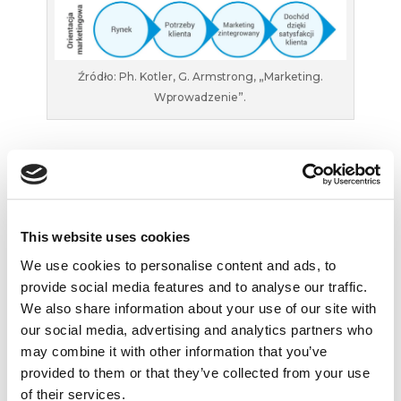
Źródło: Ph. Kotler, G. Armstrong, „Marketing.
Wprowadzenie”.
Orientacja marketingu
społecznego – najbardziej
współczesne podejście
This website uses cookies
Skoro jednak orientacja marketingowa mówi
We use cookies to personalise content and ads, to
„jeśli produkt odpowiada na potrzeby nabywcy,
provide social media features and to analyse our traffic.
klient jest usatysfakcjonowany, a organizacja
We also share information about your use of our site with
generuje znaczne zyski”, to znaczy, że nam się
our social media, advertising and analytics partners who
udało, tak? Otóż, nie do końca. Wyobraźmy sobie
may combine it with other information that you’ve
sytuację, w której klient życzyłby sobie, aby firma
provided to them or that they’ve collected from your use
A zaczęła produkować narkotyki… Przecież
of their services.
to jego potrzeba. I będzie usatysfakcjonowany,