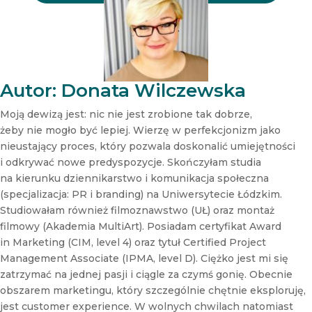
N
e
w
s
l
e
t
Autor: Donata Wilczewska
t
e
Moją dewizą jest: nic nie jest zrobione tak dobrze,
r
żeby nie mogło być lepiej. Wierzę w perfekcjonizm jako
N
nieustający proces, który pozwala doskonalić umiejętności
e
i odkrywać nowe predyspozycje. Skończyłam studia
w
s
na kierunku dziennikarstwo i komunikacja społeczna
l
(specjalizacja: PR i branding) na Uniwersytecie Łódzkim.
e
Studiowałam również filmoznawstwo (UŁ) oraz montaż
t
filmowy (Akademia MultiArt). Posiadam certyfikat Award
t
in Marketing (CIM, level 4) oraz tytuł Certified Project
e
r
Management Associate (IPMA, level D). Ciężko jest mi się
zatrzymać na jednej pasji i ciągle za czymś gonię. Obecnie
obszarem marketingu, który szczególnie chętnie eksploruję,
jest customer experience. W wolnych chwilach natomiast