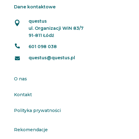
Dane kontaktowe
questus

ul. Organizacji WiN 83/7
91-811 Łódź

601 098 038
questus@questus.pl

O nas
Kontakt
Polityka prywatności
Rekomendacje