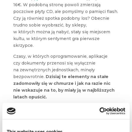
16€. W podobną stronę powoli zmierzają
poczciwe płyty CD, ale pomyślmy o pamięci flash.
Czy ją również spotka podobny los? Obecnie
trudno sobie wyobrazić, by sklepy,
w których można ją nabyć, stały się miejscem
kultu, w którym sentyment gra pierwsze
skrzypce.
Czasy, w których oprogramowanie, aplikacje
czy dokumenty przenosi się wyłącznie
na zewnętrznych jednostkach, minęły
bezpowrotnie.
Dzisiaj te elementy na stałe
zadomowiły się w chmurze i jak na razie nic
nie wskazuje na to, by miały ją w najbliższych
latach opuścić.
Choć oczywiście nie możemy być pewni tego, jak
naszą technologiczną codzienność odmieni
dzień następny.
Może za kilkanaście lat, aby
uzyskać dostęp do danych, będziemy musieli
This website uses cookies