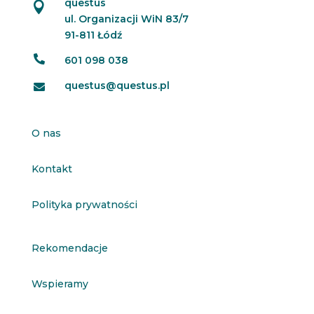
questus

ul. Organizacji WiN 83/7
91-811 Łódź

601 098 038
questus@questus.pl

O nas
Kontakt
Polityka prywatności
Rekomendacje
Wspieramy