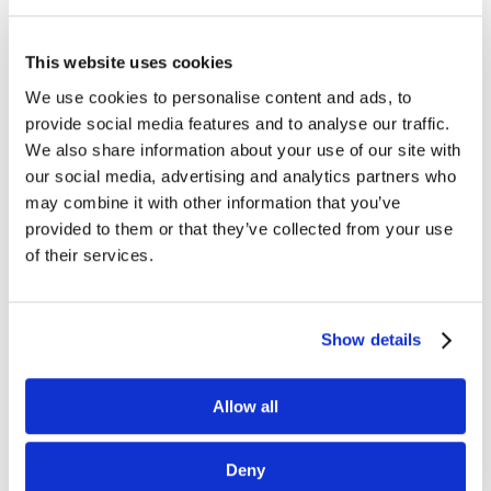
Lojalność, strategia contentowa i mądre
podnoszenie cen [Przegląd blogosfery
This website uses cookies
marketingowej #19]
lip 6, 2019
|
Blogosfera
,
Wiedza
We use cookies to personalise content and ads, to
provide social media features and to analyse our traffic.
Dziś upragniona niedziela, a zatem czas
We also share information about your use of our site with
na kolejny przegląd treści z marketingowych
our social media, advertising and analytics partners who
i biznesowych blogów z całego świata. W tym
may combine it with other information that you’ve
tygodniu wyselekcjonowaliśmy dla Was artykuły
provided to them or that they’ve collected from your use
m.in. ze sprawnego.marketingu, bloga Chrisa
of their services.
Brogana...
Show details
Allow all
Deny