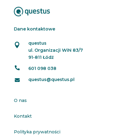
Dane kontaktowe
questus

ul. Organizacji WiN 83/7
91-811 Łódź

601 098 038
questus@questus.pl

O nas
Kontakt
Polityka prywatności