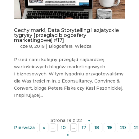
Cechy marki, Data Storytelling i azjatyckie
tygrysy [przegląd blogosfery
marketingowej #17]
cze 8, 2019
|
Blogosfera
,
Wiedza
Przed nami kolejny przegląd najbardziej
wartościowych blogów marketingowych
i biznesowych. W tym tygodniu przygotowaliśmy
dla Was treści m.in. z Econsultancy, Convince &
Convert, bloga Petera Fiska czy Kasi Pszonickiej.
Inspirującej...
Strona 19 z 22
«
Pierwsza
«
...
10
...
17
18
19
20
21
»