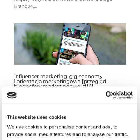
Brand24,...
Influencer marketing, gig economy
i orientacja marketingowa [przegląd
blogosfery marketingowej #14]
kwi 24, 2019
|
Artykuły
,
Blogosfera
,
Trendy
Święta, Święta i… po Świętach. Czas zatem
na następny przegląd marketingowej blogosfery
This website uses cookies
i kolejną dziesiątkę wyróżnionych przez nas
We use cookies to personalise content and ads, to
artykułów. W tym tygodniu mamy dla Was
provide social media features and to analyse our traffic.
materiały m. in. z Convince and Convert,