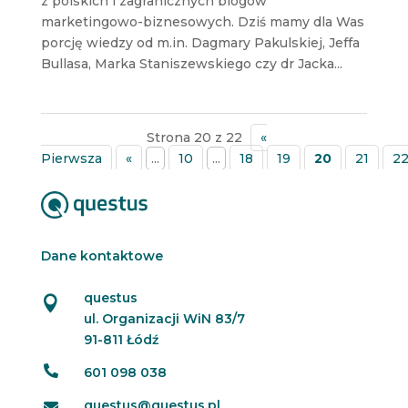
z polskich i zagranicznych blogów
marketingowo-biznesowych. Dziś mamy dla Was
porcję wiedzy od m.in. Dagmary Pakulskiej, Jeffa
Bullasa, Marka Staniszewskiego czy dr Jacka...
Strona 20 z 22
«
Pierwsza
«
...
10
...
18
19
20
21
2
Dane kontaktowe
questus

ul. Organizacji WiN 83/7
91-811 Łódź

601 098 038
questus@questus.pl
