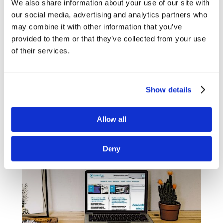
Branding Strategy Insider,...
We also share information about your use of our site with
our social media, advertising and analytics partners who
may combine it with other information that you’ve
Wartość dla konsumenta, praca zespołowa
provided to them or that they’ve collected from your use
i prima aprilis [Przegląd blogosfery
marketingowej #13]
of their services.
kwi 7, 2019
|
Blogosfera
,
Wiedza
Dalecy jesteśmy od przesądów i postrzegania
Show details
„trzynastki” za pechową liczbę. Mamy nadzieję,
że kolejny, trzynasty przegląd najlepszych
blogów marketingowych i biznesowych
Allow all
dostarczy Wam równie potężnej dawki wiedzy,
co poprzednie odsłony!...
Deny