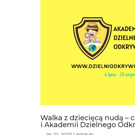
Walka z dziecięcą nudą – 
i Akademii Dzielnego Odk
lip 22, 2020
|
Artykuły