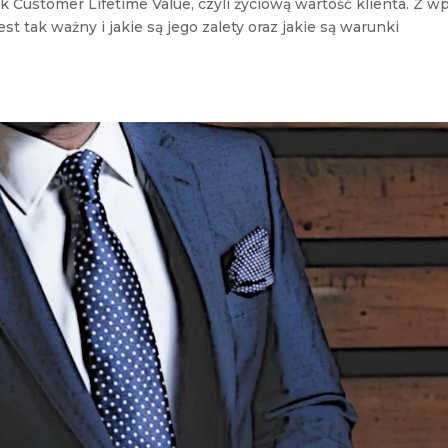
Customer Lifetime Value, czyli życiową wartość klienta. Z w
st tak ważny i jakie są jego zalety oraz jakie są warunki