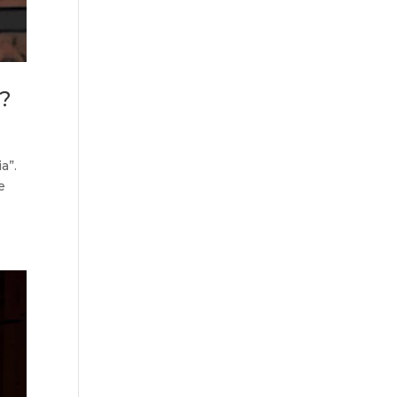
u?
a”.
e