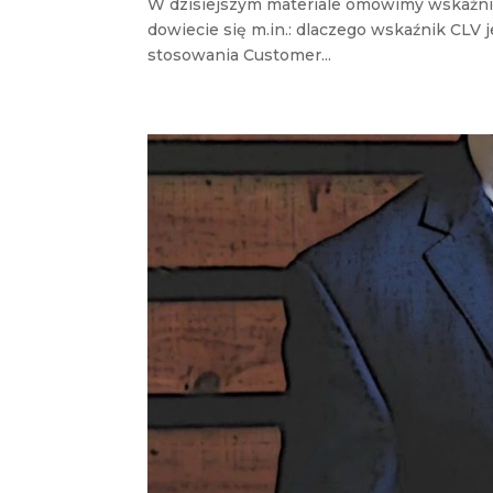
W dzisiejszym materiale omówimy wskaźnik 
dowiecie się m.in.: dlaczego wskaźnik CLV je
stosowania Customer...