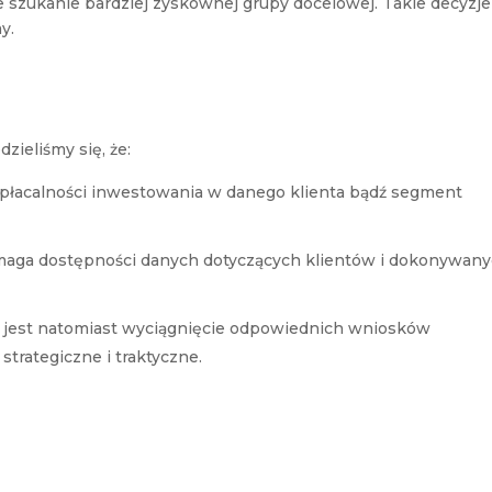
szukanie bardziej zyskownej grupy docelowej. Takie decyzje
y.
ieliśmy się, że:
płacalności inwestowania w danego klienta bądź segment
maga dostępności danych dotyczących klientów i dokonywan
 jest natomiast wyciągnięcie odpowiednich wniosków
strategiczne i traktyczne.