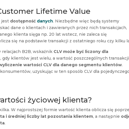
Customer Lifetime Value
 jest
dostępność
danych
. Niezbędne więc będą systemy
skać dane o klientach i zawieranych przez nich transakcjach,
anego klienta sięga np. 20 lat wstecz, nie zaleca się
licza się na podstawie transakcji z ostatniego roku czy kilku la
 relacjach B2B, wskaźnik
CLV może być liczony dla
 gdy klientów jest wielu, a wartość poszczególnych transakcj
wyliczenie wartości CLV dla danego segmentu klientów
.
ść konsumentów, uzyskując w ten sposób CLV dla pojedynczeg
artości życiowej klienta?
lka. W najprostszej formie wartość klienta oblicza się poprz
 i średniej liczby lat pozostania klientem
, a następnie
odj
ta
.