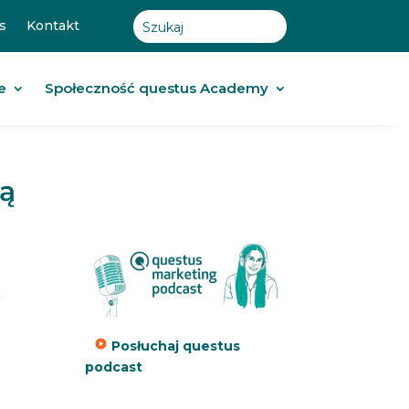
s
Kontakt
e
Społeczność questus Academy
wą
.
Posłuchaj questus
podcast