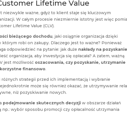
 Customer Lifetime Value
t niezwykle ważne, gdyż to klient staje się kluczowym
nizacji. W całym procesie niezmiernie istotny jest więc pomi
tomer Lifetime Value (CLV).
ości bieżącego dochodu
, jaki osiągnie organizacja dzięki
w którym robi on zakupy. Dlaczego jest to ważne? Ponieważ
maga odpowiedzieć na pytanie: jak duże
nakłady na pozyskani
ieść organizacja, aby inwestycja się opłacała? A zatem, ważną
LV jest możliwość
oszacowania, czy pozyskanie, utrzymanie 
y korzystne finansowo
.
i
różnych strategii przed ich implementacją i wybranie
 Niejednokrotnie może się również okazać, że utrzymywanie rela
ktywne, niż pozyskiwanie nowych.
na
podejmowanie skutecznych decyzji
w obszarze działań
dą np.: wybór sposobu promocji czy opłacalność utrzymania