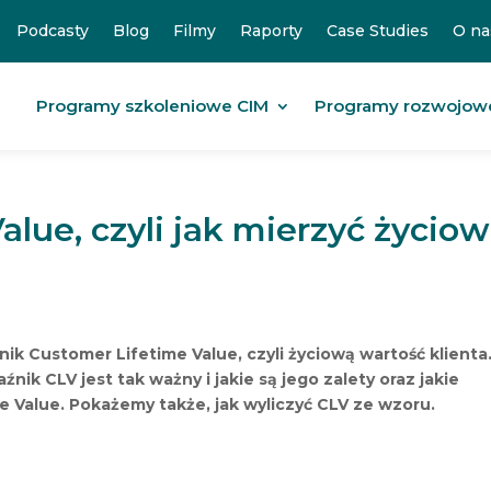
Podcasty
Blog
Filmy
Raporty
Case Studies
O na
Programy szkoleniowe CIM
Programy rozwojow
lue, czyli jak mierzyć życio
k Customer Lifetime Value, czyli życiową wartość klienta
źnik CLV jest tak ważny i jakie są jego zalety oraz jakie
 Value. Pokażemy także, jak wyliczyć CLV ze wzoru.