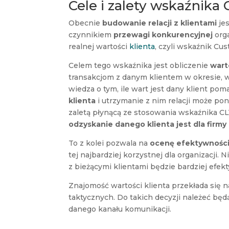
Cele i zalety wskaźnika
Obecnie
budowanie relacji z klientami
jes
czynnikiem
przewagi konkurencyjnej
orga
realnej wartości
klienta
, czyli wskaźnik Cus
Celem tego wskaźnika jest obliczenie
wart
transakcjom z danym klientem w okresie, 
wiedza o tym, ile wart jest dany klient po
klienta
i utrzymanie z nim relacji może pon
zaletą płynącą ze stosowania wskaźnika C
odzyskanie danego klienta jest dla firm
To z kolei pozwala na
ocenę efektywnośc
tej najbardziej korzystnej dla organizacji.
z bieżącymi klientami będzie bardziej efe
Znajomość wartości klienta przekłada się 
taktycznych. Do takich decyzji należeć bę
danego kanału komunikacji.