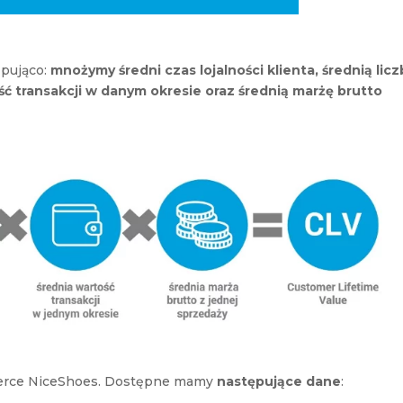
ępująco:
mnożymy średni czas lojalności klienta, średnią lic
ość transakcji w danym okresie oraz średnią marżę brutto
erce NiceShoes. Dostępne mamy
następujące dane
: