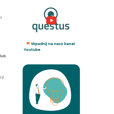
ar
Wpadnij na nasz kanał
e
Youtube
lub
cji