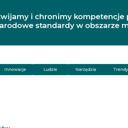
zwijamy i chronimy kompetencje 
narodowe standardy w obszarze m
Innowacje
Ludzie
Narzędzia
Trend