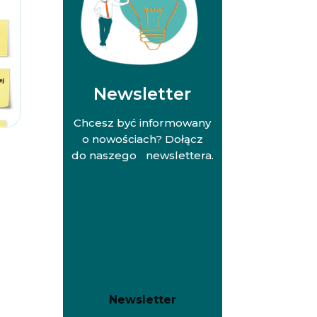
Newsletter
Chcesz być informowany
o nowościach? Dołącz
do naszego newslettera.
N
N
Newsletter
e
e
w
w