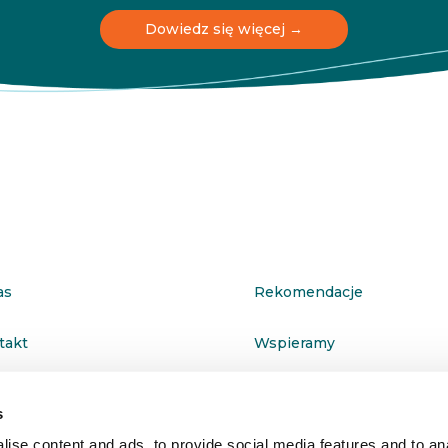
Dowiedz się więcej →
as
Rekomendacje
takt
Wspieramy
ityka prywatności
s
ise content and ads, to provide social media features and to anal