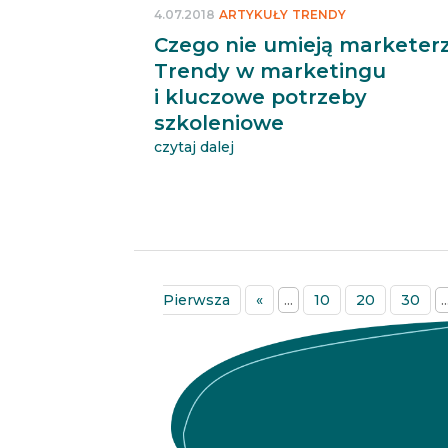
4.07.2018
ARTYKUŁY
TRENDY
Czego nie umieją marketer
Trendy w marketingu
i kluczowe potrzeby
szkoleniowe
czytaj dalej
Pierwsza
«
...
10
20
30
..