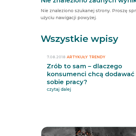
Nie znaleziono żadnych wyni
Nie znaleziono szukanej strony. Proszę sp
użyciu nawigacji powyżej.
Wszystkie wpisy
7.08.2018
ARTYKUŁY
TRENDY
Zrób to sam – dlaczego
konsumenci chcą dodawać
sobie pracy?
czytaj dalej