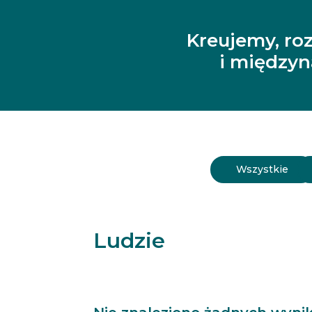
Kreujemy, ro
i między
Wszystkie
Ludzie