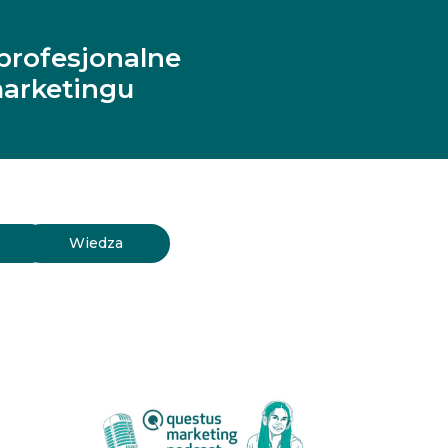
profesjonalne
arketingu
y
Wiedza