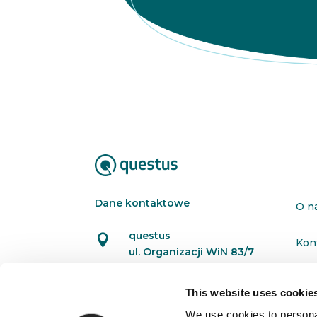
Dane kontaktowe
O n
questus

Kon
ul. Organizacji WiN 83/7
91-811 Łódź
Pol
This website uses cookie

601 098 038
We use cookies to personal