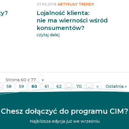
27.06.2018
ARTYKUŁY
TRENDY
zy?
Lojalność klienta:
nie ma wierności wśród
konsumentów?
czytaj dalej
Strona 60 z 77
«
.
58
59
60
61
62
...
70
...
»
Ostatnia »
Chesz dołączyć do programu CIM?
Najbliższa edycja już we wrześniu