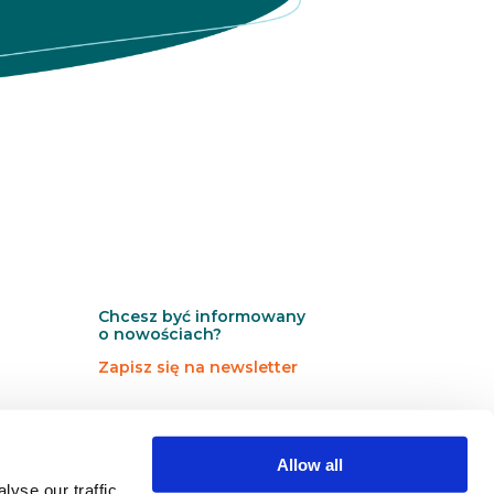
t
t
e
r
Chcesz być informowany
o nowościach?
Zapisz się na newsletter
N
N
Newsletter
e
e
w
w
Allow all
s
s
yse our traffic.