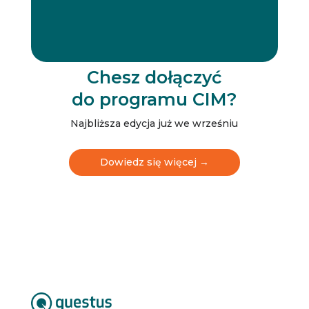
w
s
l
e
t
t
Chesz dołączyć
e
do programu CIM?
r
N
e
Najbliższa edycja już we wrześniu
w
s
l
Dowiedz się więcej →
e
t
t
e
r