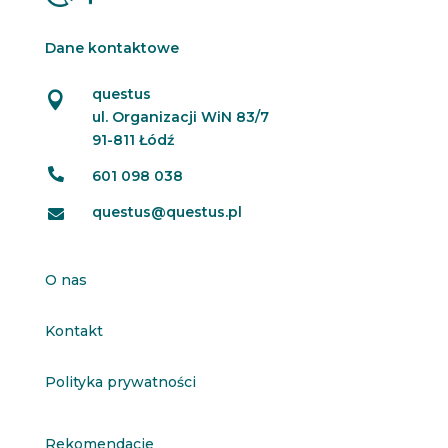
Dane kontaktowe
questus

ul. Organizacji WiN 83/7
91-811 Łódź

601 098 038
questus@questus.pl

O nas
Kontakt
Polityka prywatności
Rekomendacje