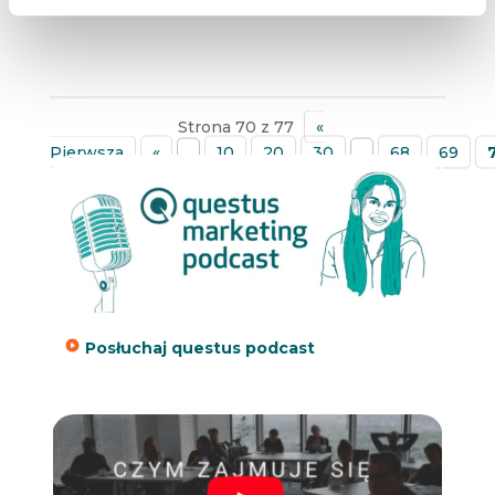
Strona 70 z 77
«
Pierwsza
«
...
10
20
30
...
68
69
»
Posłuchaj questus podcast