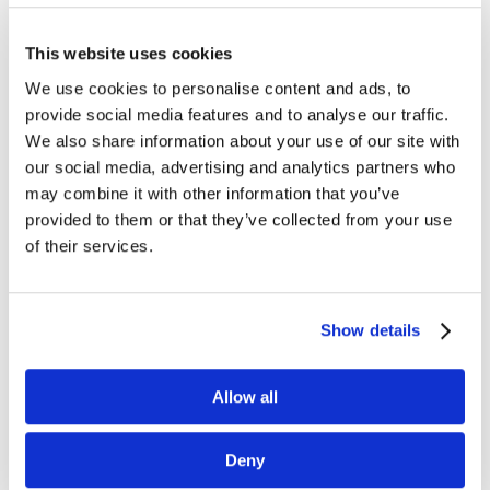
Krótkowzroczność rynkowa
wciąż żywa
This website uses cookies
czytaj dalej
We use cookies to personalise content and ads, to
provide social media features and to analyse our traffic.
We also share information about your use of our site with
our social media, advertising and analytics partners who
may combine it with other information that you’ve
22.06.2017
ARTYKUŁY
INNOWACJE
provided to them or that they’ve collected from your use
Spotify – muzyczny altruista?
of their services.
czytaj dalej
Show details
19.06.2017
ARTYKUŁY
TRENDY
Allow all
Efekt sieciowy, czyli słów
kilka o przyszłości biznesu
Deny
czytaj dalej