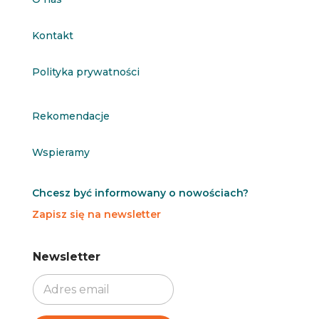
Kontakt
Polityka prywatności
Rekomendacje
Wspieramy
Chcesz być informowany o nowościach?
Zapisz się na newsletter
N
N
Newsletter
e
e
w
w
s
s
l
l
e
e