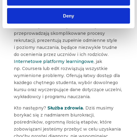
latach
ulegnie jej najprawdopodobniej
edukacja
,
spełniająca wszystkie powyższe
Deny
warunki. Szkoły dostarczają ogromnej ilości mniej
lub bardziej wartościowych informacji,
przeprowadzają skomplikowane procesy
rekrutacji, prezentują zupełnie odmienne style
i poziomy nauczania, będące niezwykle trudne
do ocenienia przez uczniów i ich rodziców.
Internetowe platformy learningowe
, jak
np. Coursera lub edX rozwiązują wszystkie
wymienione problemy. Oferują łatwy dostęp dla
każdego chętnego studenta, wybór dowolnego
kursu oraz wyczerpujące dane dotyczące uczelni,
wykładowcy i programu nauczania.
Kto następny?
Służba zdrowia
.
Dziś musimy
borykać się z nadmiarem biurokracji,
pośredników, ogromną ilością etapów, które
zobowiązani jesteśmy przebyć w celu uzyskania
choćby prostej diagnozy, nie wspominając