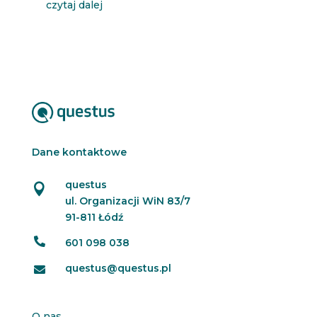
czytaj dalej
Dane kontaktowe
questus

ul. Organizacji WiN 83/7
91-811 Łódź

601 098 038
questus@questus.pl

O nas