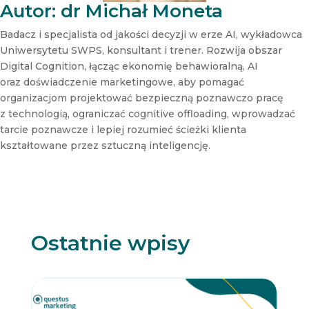
t
Autor: dr Michał Moneta
t
e
Badacz i specjalista od jakości decyzji w erze AI, wykładowca
r
Uniwersytetu SWPS, konsultant i trener. Rozwija obszar
N
Digital Cognition, łącząc ekonomię behawioralną, AI
e
oraz doświadczenie marketingowe, aby pomagać
w
s
organizacjom projektować bezpieczną poznawczo pracę
l
z technologią, ograniczać cognitive offloading, wprowadzać
e
tarcie poznawcze i lepiej rozumieć ścieżki klienta
t
kształtowane przez sztuczną inteligencję.
t
e
r
Ostatnie wpisy