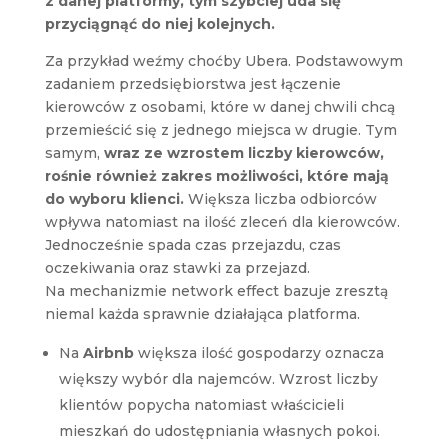
z danej platformy, tym szybciej uda się
przyciągnąć do niej kolejnych.
Za przykład weźmy choćby Ubera. Podstawowym
zadaniem przedsiębiorstwa jest łączenie
kierowców z osobami, które w danej chwili chcą
przemieścić się z jednego miejsca w drugie. Tym
samym,
wraz ze wzrostem liczby kierowców,
rośnie również zakres możliwości, które mają
do wyboru klienci.
Większa liczba odbiorców
wpływa natomiast na ilość zleceń dla kierowców.
Jednocześnie spada czas przejazdu, czas
oczekiwania oraz stawki za przejazd.
Na mechanizmie network effect bazuje zresztą
niemal każda sprawnie działająca platforma.
Na
Airbnb
większa ilość gospodarzy oznacza
większy wybór dla najemców. Wzrost liczby
klientów popycha natomiast właścicieli
mieszkań do udostępniania własnych pokoi.