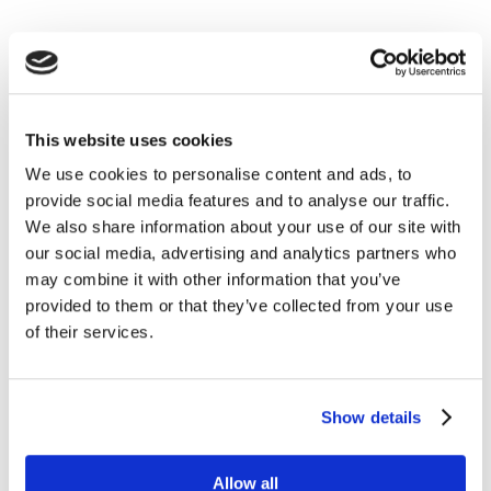
This website uses cookies
We use cookies to personalise content and ads, to
provide social media features and to analyse our traffic.
We also share information about your use of our site with
our social media, advertising and analytics partners who
may combine it with other information that you’ve
provided to them or that they’ve collected from your use
of their services.
Platformy a gospodarka
Show details
Który z obszarów gospodarki ma zatem
Allow all
największe szanse na rewolucję? W najbliższych