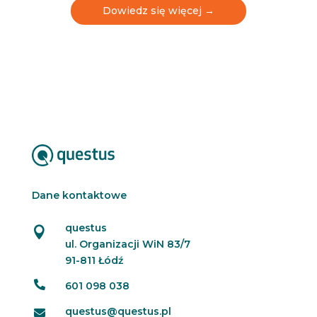
l
Dowiedz się więcej →
e
t
t
e
r
Dane kontaktowe
questus

ul. Organizacji WiN 83/7
91-811 Łódź

601 098 038
questus@questus.pl
