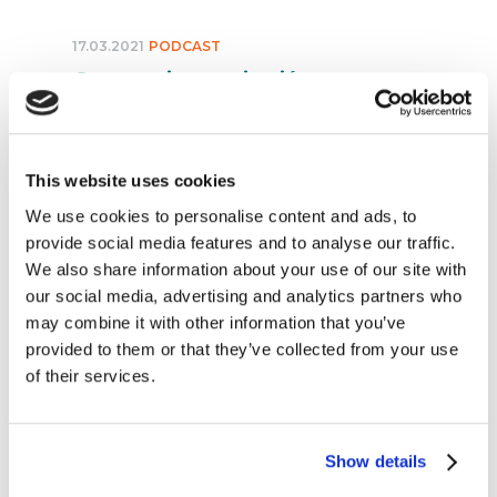
17.03.2021
PODCAST
Czego nie powinniśmy
oczekiwać od klienta?
Wywiad z dr Julią Kołodko-
Langer [questus marketing
This website uses cookies
podcast]
We use cookies to personalise content and ads, to
czytaj dalej
provide social media features and to analyse our traffic.
We also share information about your use of our site with
our social media, advertising and analytics partners who
may combine it with other information that you’ve
provided to them or that they’ve collected from your use
of their services.
Show details