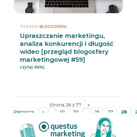
7.03.2021
BLOGOSFERA
Upraszczanie marketingu,
analiza konkurencji i długość
wideo [przegląd blogosfery
marketingowej #59]
czytaj dalej
Strona 28 z 77
«
Pierwsza
«
...
10
20
...
26
27
28
»