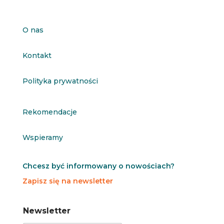
O nas
Kontakt
Polityka prywatności
Rekomendacje
Wspieramy
Chcesz być informowany o nowościach?
Zapisz się na newsletter
N
N
Newsletter
e
e
w
w