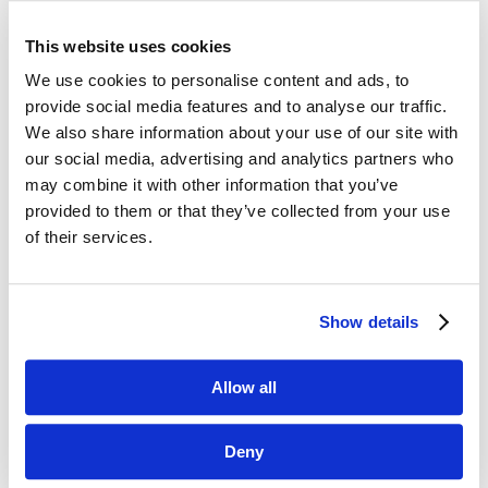
sie 29, 2019
|
Artykuły
,
Wiedza
This website uses cookies
Badania marketingowe opierają się głównie
na zadawaniu pytań – na focusach, w wywiadach,
We use cookies to personalise content and ads, to
czy ankietach. Standardowe metody nie dają
provide social media features and to analyse our traffic.
jednak pewności, czy odpowiedzi są zgodne
We also share information about your use of our site with
z prawdą. Nie sięgają do… nieświadomości...
our social media, advertising and analytics partners who
may combine it with other information that you’ve
provided to them or that they’ve collected from your use
Neuromarketing przyszłości –
nanomarketing i inne technologie
of their services.
wrz 21, 2017
|
Artykuły
,
Innowacje
Eye-tracking, elektroencefalografia, galvanic skin
Show details
response. Neuromarketing znacząco
uwiarygodnił badania marketingowe i sprawił,
że zachowania konsumentów przestały być
Allow all
wyłącznie przedmiotem zgadywań i domysłów,
ale stały się pochodną twardych,...
Deny