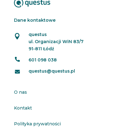
Dane kontaktowe
questus

ul. Organizacji WiN 83/7
91-811 Łódź

601 098 038
questus@questus.pl

O nas
Kontakt
Polityka prywatności