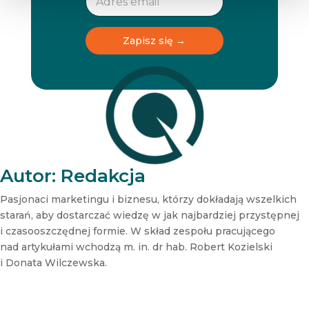
l
l
e
e
t
t
Zapisz się →
t
t
e
e
r
r
N
e
w
s
l
e
t
Autor: Redakcja
t
e
Pasjonaci marketingu i biznesu, którzy dokładają wszelkich
r
starań, aby dostarczać wiedzę w jak najbardziej przystępnej
N
i czasooszczędnej formie. W skład zespołu pracującego
e
nad artykułami wchodzą m. in. dr hab. Robert Kozielski
w
s
i Donata Wilczewska.
l
e
t