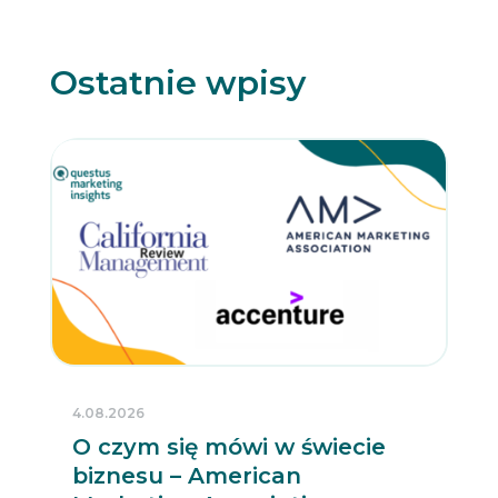
t
e
r
Ostatnie wpisy
4.08.2026
O czym się mówi w świecie
biznesu – American