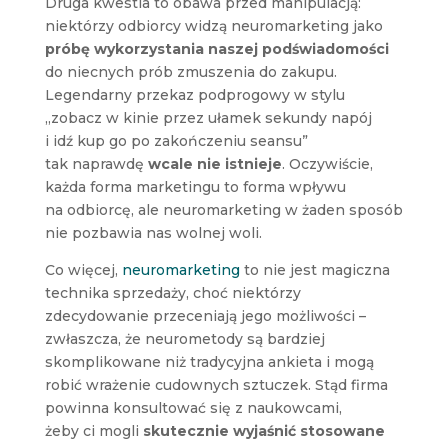
Druga kwestia to obawa przed manipulacją:
niektórzy odbiorcy widzą neuromarketing jako
próbę wykorzystania naszej podświadomości
do niecnych prób zmuszenia do zakupu.
Legendarny przekaz podprogowy w stylu
„zobacz w kinie przez ułamek sekundy napój
i idź kup go po zakończeniu seansu”
tak naprawdę
wcale nie istnieje
. Oczywiście,
każda forma marketingu to forma wpływu
na odbiorcę, ale neuromarketing w żaden sposób
nie pozbawia nas wolnej woli.
Co więcej,
neuromarketing
to nie jest magiczna
technika sprzedaży, choć niektórzy
zdecydowanie przeceniają jego możliwości –
zwłaszcza, że neurometody są bardziej
skomplikowane niż tradycyjna ankieta i mogą
robić wrażenie cudownych sztuczek. Stąd firma
powinna konsultować się z naukowcami,
żeby ci mogli
skutecznie wyjaśnić stosowane