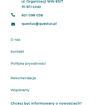
ul. Organizacji WiN 83/7
91-811 Łódź

601 098 038
questus@questus.pl

O nas
Kontakt
Polityka prywatności
Rekomendacje
Wspieramy
Chcesz być informowany o nowościach?