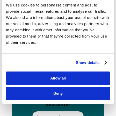
We use cookies to personalise content and ads, to
provide social media features and to analyse our traffic.
We also share information about your use of our site with
our social media, advertising and analytics partners who
may combine it with other information that you’ve
provided to them or that they’ve collected from your use
of their services.
Newsletter
Show details
Chcesz być informowany
o nowościach?
Allow all
Dołącz do naszego newslettera.
Deny
N
N
Newsletter
e
e
w
w
s
s