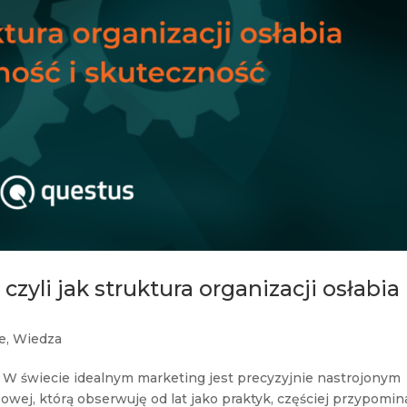
zyli jak struktura organizacji osłabia
e
,
Wiedza
W świecie idealnym marketing jest precyzyjnie nastrojonym
owej, którą obserwuję od lat jako praktyk, częściej przypomin