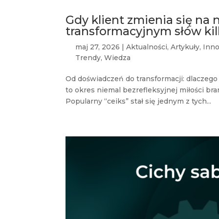
Gdy klient zmienia się na
transformacyjnym słów ki
maj 27, 2026
|
Aktualności
,
Artykuły
,
Inn
Trendy
,
Wiedza
Od doświadczeń do transformacji: dlaczego
to okres niemal bezrefleksyjnej miłości br
Popularny “ceiks” stał się jednym z tych...