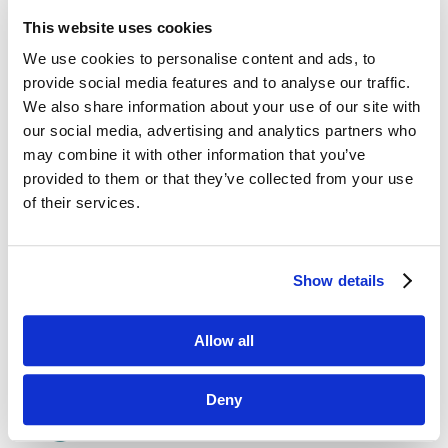
This website uses cookies
We use cookies to personalise content and ads, to
provide social media features and to analyse our traffic.
We also share information about your use of our site with
our social media, advertising and analytics partners who
may combine it with other information that you’ve
Jak zniszczyć markę? Krótki poradnik
cze 16, 2021
|
Abstrakty
provided to them or that they’ve collected from your use
of their services.
Łaska klienta na pstrym koniu jeździ –
pod wpływem rozmaitych kryzysów
wizerunkowych lata pracy nad kapitałem marki
Show details
potrafią obrócić się w niwecz w mgnieniu oka.
Należy jednak przyznać, że nawet największe
światowe brandy potrafią...
Allow all
Deny