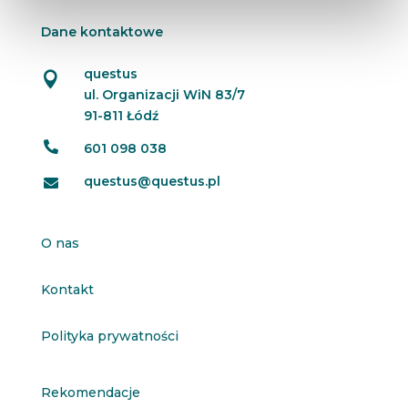
Dane kontaktowe
questus

ul. Organizacji WiN 83/7
91-811 Łódź

601 098 038
questus@questus.pl

O nas
Kontakt
Polityka prywatności
Rekomendacje