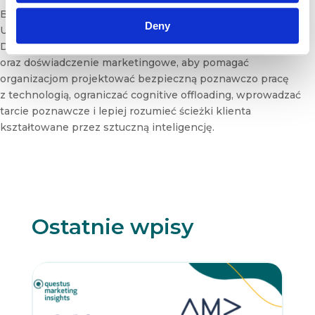
e
Badacz i specjalista od jakości decyzji w erze AI, wykładowca
r
Deny
Uniwersytetu SWPS, konsultant i trener. Rozwija obszar
N
Digital Cognition, łącząc ekonomię behawioralną, AI
e
oraz doświadczenie marketingowe, aby pomagać
w
s
organizacjom projektować bezpieczną poznawczo pracę
l
z technologią, ograniczać cognitive offloading, wprowadzać
e
tarcie poznawcze i lepiej rozumieć ścieżki klienta
t
kształtowane przez sztuczną inteligencję.
t
e
r
Ostatnie wpisy