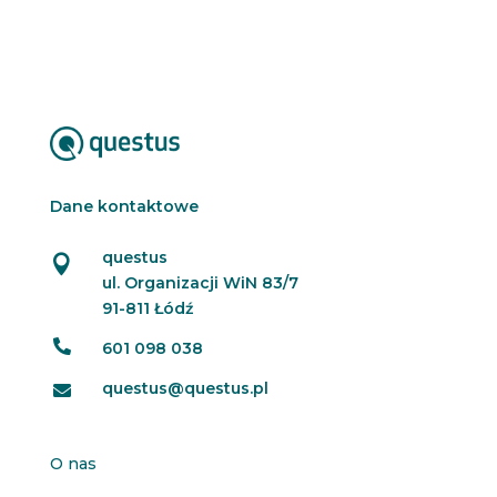
Dane kontaktowe
questus

ul. Organizacji WiN 83/7
91-811 Łódź

601 098 038
questus@questus.pl

O nas