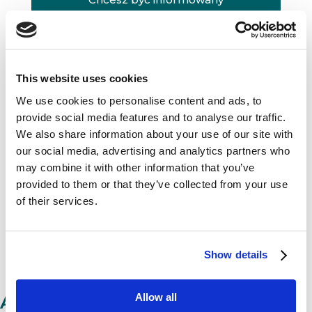
o nowościach?
Dołącz do naszego newslettera.
This website uses cookies
N
N
Newsletter
e
e
We use cookies to personalise content and ads, to
w
w
provide social media features and to analyse our traffic.
s
s
We also share information about your use of our site with
l
l
e
e
our social media, advertising and analytics partners who
t
t
Zapisz się →
may combine it with other information that you’ve
t
t
provided to them or that they’ve collected from your use
e
e
of their services.
r
r
N
e
w
Show details
s
l
e
t
Allow all
Autor: dr Michał Moneta
t