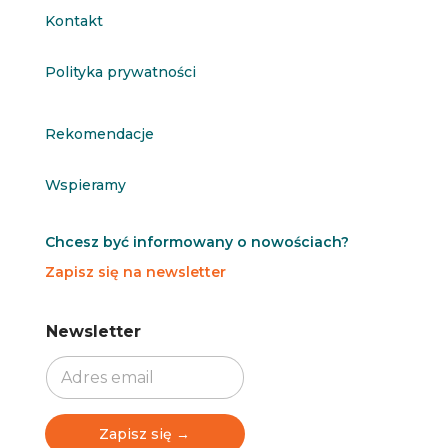
Kontakt
Polityka prywatności
Rekomendacje
Wspieramy
Chcesz być informowany o nowościach?
Zapisz się na newsletter
N
N
Newsletter
e
e
w
w
s
s
l
l
e
e
t
t
Zapisz się →