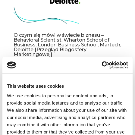
O czym się mówi w świecie biznesu –
Behavioral Scientist, Wharton School of
Business, London Business School, Martech,
Deloitte [Przegląd Blogosfery
Marketingowej]
paź 10, 2023
|
Aktualności
,
Blogosfera
,
Innowacje
,
Ludzie
,
Narzędzia
,
Newsy
,
Trendy
,
Wiedza
This website uses cookies
The Surprising Origins of Our Obsession with
Creativity Samuel W. Franklin Behavioral Scientist
We use cookies to personalise content and ads, to
Kreatywność, która została określona jako
provide social media features and to analyse our traffic.
kluczowa kompetencja w formule „4Cs”
We also share information about your use of our site with
(creativity, communication, collaboration, critical
our social media, advertising and analytics partners who
thinking) w 2020 roku...
may combine it with other information that you’ve
provided to them or that they’ve collected from your use