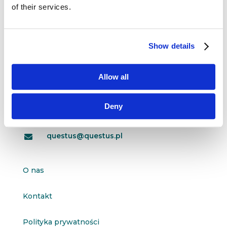
of their services.
Show details
Dane kontaktowe
questus
Allow all

ul. Organizacji WiN 83/7
91-811 Łódź
Deny

601 098 038
questus@questus.pl

O nas
Kontakt
Polityka prywatności