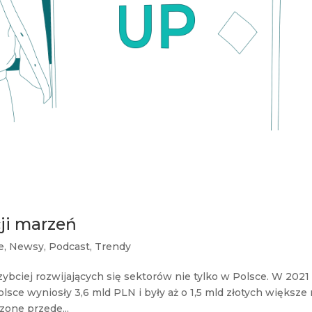
cji marzeń
e
,
Newsy
,
Podcast
,
Trendy
ybciej rozwijających się sektorów nie tylko w Polsce. W 2021
sce wyniosły 3,6 mld PLN i były aż o 1,5 mld złotych większe 
zone przede...