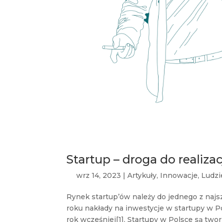
Startup – droga do realiza
wrz 14, 2023
|
Artykuły
,
Innowacje
,
Ludzi
Rynek startup’ów należy do jednego z najsz
roku nakłady na inwestycje w startupy w Pol
rok wcześniej[1]. Startupy w Polsce są twor