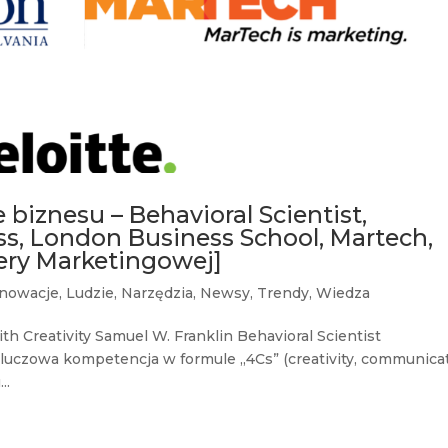
biznesu – Behavioral Scientist,
s, London Business School, Martech,
fery Marketingowej]
nnowacje
,
Ludzie
,
Narzędzia
,
Newsy
,
Trendy
,
Wiedza
ith Creativity Samuel W. Franklin Behavioral Scientist
kluczowa kompetencja w formule „4Cs” (creativity, communicat
..