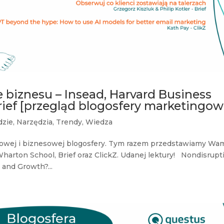
 biznesu – Insead, Harvard Business
rief [przegląd blogosfery marketingow
dzie
,
Narzędzia
,
Trendy
,
Wiedza
gowej i biznesowej blogosfery. Tym razem przedstawiamy Wa
Wharton School, Brief oraz ClickZ. Udanej lektury! Nondisrupt
 and Growth?...