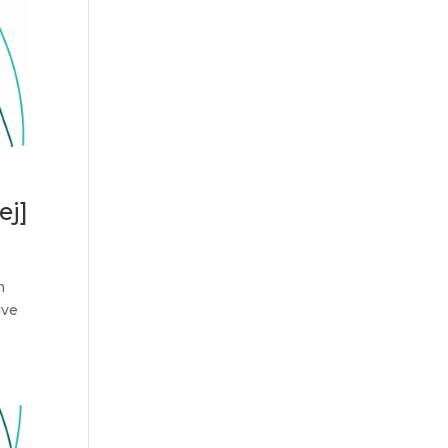
ej]
m
ive