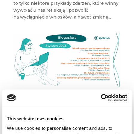
to tylko niektóre przykłady zdarzeń, które winny
wywołać u nas refleksję i pozwolić
na wyciągnięcie wniosków, a nawet zmianę...
Podróż Nike’a do marketingowej
doskonałości. Przegląd blogosfery
marketingowej #83
lut 15, 2023
|
Blogosfera
This website uses cookies
Zapraszamy na przegląd najciekawszych
We use cookies to personalise content and ads, to
artykułów z polskiej i zagranicznej blogosfery.