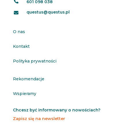

601 098 038
questus@questus.pl

O nas
Kontakt
Polityka prywatności
Rekomendacje
Wspieramy
Chcesz być informowany o nowościach?
Zapisz się na newsletter