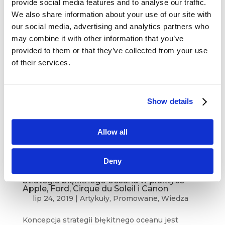
provide social media features and to analyse our traffic.
Co przyniósł nam początek roku w sferze
We also share information about your use of our site with
marketingowej? Zapraszamy do lektury! #1
our social media, advertising and analytics partners who
Podróż Nike’a do marketingowej doskonałości
may combine it with other information that you’ve
Jerome Conlon Branding...
provided to them or that they’ve collected from your use
of their services.
Show details
Allow all
Deny
Strategia błękitnego oceanu w praktyce –
Apple, Ford, Cirque du Soleil i Canon
lip 24, 2019
|
Artykuły
,
Promowane
,
Wiedza
Koncepcja strategii błękitnego oceanu jest