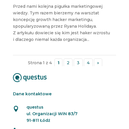
Przed nami kolejna pigułka marketingowej
wiedzy. Tym razem bierzemy na warsztat
koncepcję growth hacker marketingu,
spopularyzowaną przez Ryana Holidaya.
Z artykułu dowiecie się kim jest haker wzrostu
i dlaczego niemal każda organizacja...
Strona 1 z 4
1
2
3
4
»
Dane kontaktowe
questus

ul. Organizacji WiN 83/7
91-811 Łódź