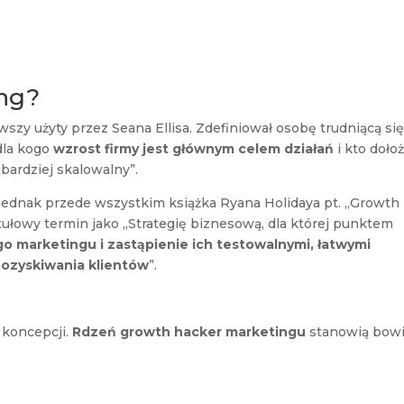
ing?
wszy użyty przez Seana Ellisa. Zdefiniował osobę trudniącą si
dla kogo
wzrost firmy jest głównym celem działań
i kto doło
jbardziej skalowalny”.
ę jednak przede wszystkim książka Ryana Holidaya pt. „Growth
ytułowy termin jako „Strategię biznesową, dla której punktem
o marketingu i zastąpienie ich testowalnymi, łatwymi
pozyskiwania klientów
”.
 koncepcji.
Rdzeń growth hacker marketingu
stanowią bow