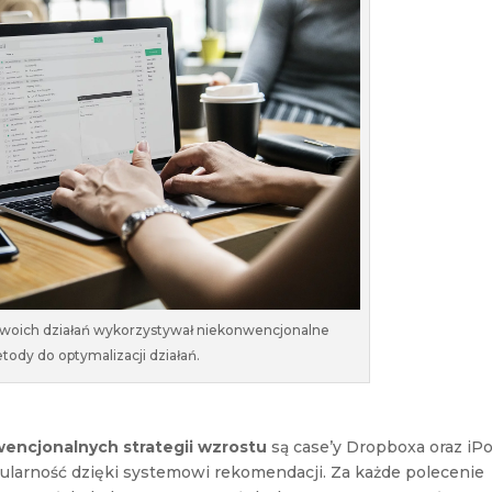
swoich działań wykorzystywał niekonwencjonalne
tody do optymalizacji działań.
wencjonalnych strategii wzrostu
są case’y Dropboxa oraz iPo
larność dzięki systemowi rekomendacji. Za każde polecenie