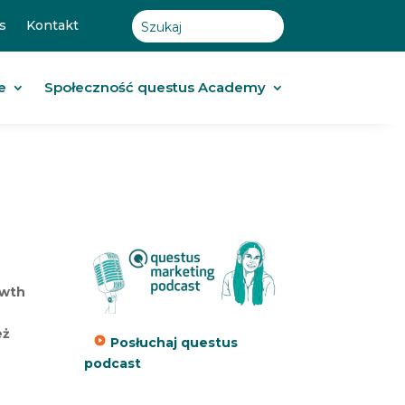
s
Kontakt
e
Społeczność questus Academy
owth
eż
Posłuchaj questus
podcast