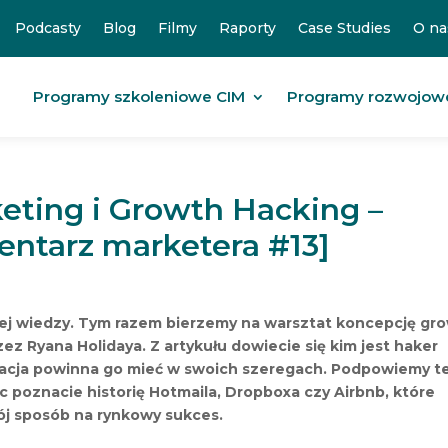
Podcasty
Blog
Filmy
Raporty
Case Studies
O na
Programy szkoleniowe CIM
Programy rozwojow
eting i Growth Hacking –
mentarz marketera #13]
ej wiedzy. Tym razem bierzemy na warsztat koncepcję gr
z Ryana Holidaya. Z artykułu dowiecie się kim jest haker
zacja powinna go mieć w swoich szeregach. Podpowiemy t
ec poznacie historię Hotmaila, Dropboxa czy Airbnb, które
ój sposób na rynkowy sukces.