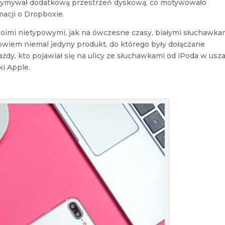
rzymywał dodatkową przestrzeń dyskową, co motywowało
acji o Dropboxie.
woimi nietypowymi, jak na ówczesne czasy, białymi słuchawka
wiem niemal jedyny produkt, do którego były dołączane
każdy, kto pojawiał się na ulicy ze słuchawkami od iPoda w usz
ki Apple.