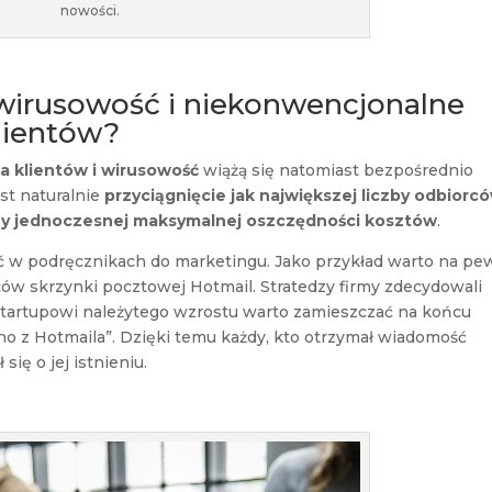
nowości.
 wirusowość i niekonwencjonalne
lientów?
 klientów i wirusowość
wiążą się natomiast bezpośrednio
est naturalnie
przyciągnięcie jak największej liczby odbiorc
rzy jednoczesnej maksymalnej oszczędności kosztów
.
ać w podręcznikach do marketingu. Jako przykład warto na p
w skrzynki pocztowej Hotmail. Stratedzy firmy zdecydowali
tartupowi należytego wzrostu warto zamieszczać na końcu
o z Hotmaila”. Dzięki temu każdy, kto otrzymał wiadomość
ię o jej istnieniu.