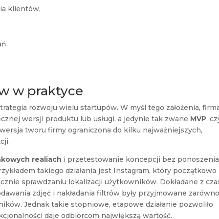
a klientów,
ań.
w w praktyce
trategia rozwoju wielu startupów. W myśl tego założenia, firm
cznej wersji produktu lub usługi, a jedynie tak zwane
MVP
, cz
o wersja tworu firmy ograniczona do kilku najważniejszych,
ji.
nkowych realiach
i przetestowanie koncepcji bez ponoszeni
zykładem takiego działania jest Instagram, który początkowo 
ącznie sprawdzaniu lokalizacji użytkowników. Dokładane z cz
dawania zdjęć i nakładania filtrów były przyjmowane zarówn
ników. Jednak takie stopniowe, etapowe działanie pozwoliło
kcjonalności daje odbiorcom największą wartość.