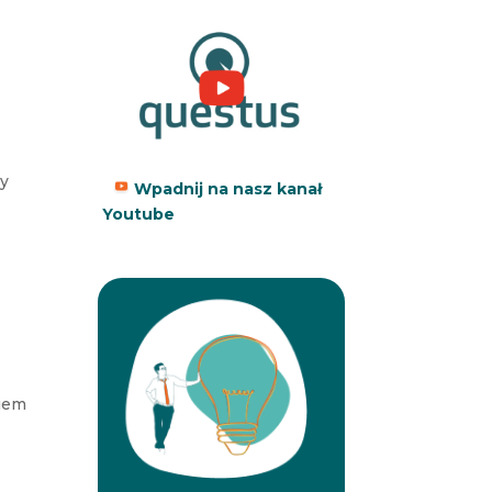
ę
ży
Wpadnij na nasz kanał
Youtube
iem