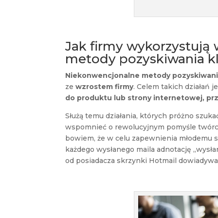
Jak firmy wykorzystują
metody pozyskiwania k
Niekonwencjonalne metody pozyskiwania
ze
wzrostem firmy
. Celem takich działań j
do produktu lub strony internetowej, p
Służą temu działania, których próżno szuk
wspomnieć o rewolucyjnym pomyśle twórcó
bowiem, że w celu zapewnienia młodemu s
każdego wysłanego maila adnotację „wysłan
od posiadacza skrzynki Hotmail dowiadywał s