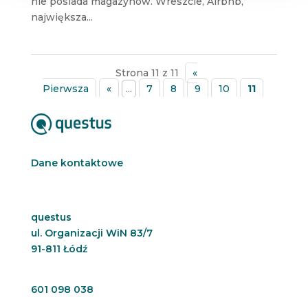
nie posiada magazynów. Wreszcie, Airbnb,
największa...
Strona 11 z 11
«
Pierwsza
«
...
7
8
9
10
11
Dane kontaktowe
questus
ul. Organizacji WiN 83/7
91-811 Łódź
601 098 038