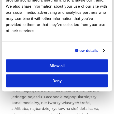
provide social media features and to analyse our traffic.
Machine learning – szkoła dla komputerów
i smartfonów
We also share information about your use of our site with
maj 12, 2017
|
Artykuły
,
Innowacje
our social media, advertising and analytics partners who
may combine it with other information that you’ve
Obecnie każdy nosi w kieszeni małego analityka,
provided to them or that they’ve collected from your use
którego zdolności obliczeniowe, pamięć
of their services.
podręczna i wielkość dysku znacznie
przekraczają to, czym mogły poszczycić się
pierwsze komputery. Pewnie dlatego pojęcie
machine learning, czyli maszynowego uczenia...
Show details
Czwarta rewolucja przemysłowa – punkty
Allow all
przełomowe
lut 22, 2017
|
Artykuły
,
Innowacje
,
Ludzie
,
Narzędzia
,
Newsy
,
Trendy
,
Wiedza
Deny
Uber, największa firma taksówkowa, nie ma ani
jednego pojazdu. Facebook, najpopularniejszy
kanał medialny, nie tworzy własnych treści,
a Alibaba, najbardziej zyskowna sieć detaliczna,