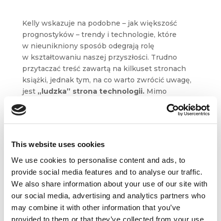
Kelly wskazuje na podobne – jak większość
prognostyków – trendy i technologie, które
w nieunikniony sposób odegrają rolę
w kształtowaniu naszej przyszłości. Trudno
przytaczać treść zawartą na kilkuset stronach
książki, jednak tym, na co warto zwrócić uwagę,
jest
„ludzka” strona technologii.
Mimo
dynamicznego rozwoju, nie jest ona w stanie
zdominować wszystkich sfer życia. Dlatego
pewne wolne od technologii obszary mogą
w nadchodzących dekadach stać się szczególnie
This website uses cookies
ważne.
We use cookies to personalise content and ads, to
Oto przykłady:
provide social media features and to analyse our traffic.
We also share information about your use of our site with
roboty
mogą zastąpić człowieka
our social media, advertising and analytics partners who
tylko w pracach wykonywanych za pomocą
may combine it with other information that you’ve
dłoni, ale w dużo mniejszym zakresie
provided to them or that they’ve collected from your use