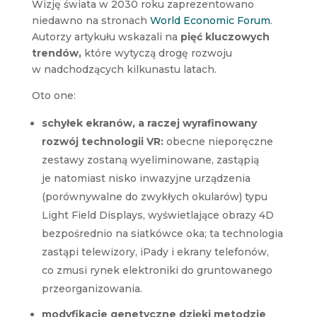
Wizję świata w 2030 roku zaprezentowano
niedawno na stronach
World Economic Forum
.
Autorzy artykułu wskazali na
pięć kluczowych
trendów,
które wytyczą drogę rozwoju
w nadchodzących kilkunastu latach.
Oto one:
schyłek ekranów, a raczej wyrafinowany
rozwój technologii VR:
obecne nieporęczne
zestawy zostaną wyeliminowane, zastąpią
je natomiast nisko inwazyjne urządzenia
(porównywalne do zwykłych okularów) typu
Light Field Displays, wyświetlające obrazy 4D
bezpośrednio na siatkówce oka; ta technologia
zastąpi telewizory, iPady i ekrany telefonów,
co zmusi rynek elektroniki do gruntowanego
przeorganizowania.
modyfikacje genetyczne dzięki metodzie