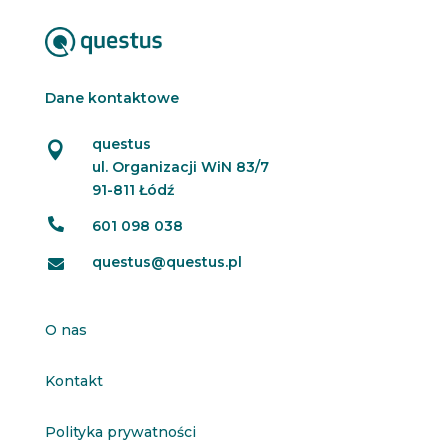
Dane kontaktowe
questus

ul. Organizacji WiN 83/7
91-811 Łódź

601 098 038
questus@questus.pl

O nas
Kontakt
Polityka prywatności