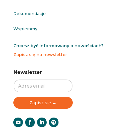
Rekomendacje
Wspieramy
Chcesz być informowany o nowościach?
Zapisz się na newsletter
N
N
Newsletter
e
e
w
w
s
s
l
l
e
e
t
t
Zapisz się →
t
t
e
e
r
r
N
e