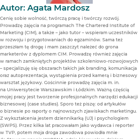
t
Autor: Agata Mardosz
t
e
Cenię sobie wolność, twórczą pracę i twórczy rozwój.
r
Prowadzę zajęcia na programach The Chartered Institute of
N
Marketing (CIM), a także – jako tutor – wspieram uczestników
e
w rozwoju i przygotowaniach do egzaminów. Sama też
w
s
przeszłam tę drogę i mam zaszczyt należeć do grona
l
marketerów z dyplomem CIM. Prowadzę również zajęcia
e
w ramach zamkniętych projektów szkoleniowo-rozwojowych
t
– specjalizuję się obszarach takich jak branding, komunikacja
t
oraz autoprezentacja, wystąpienia przed kamerą i biznesowy
e
r
warsztat językowy. Gościnnie prowadzę zajęcia m. in.
na Uniwersytecie Warszawskim i Łódzkim. Ważną częścią
mojej pracy jest tworzenie profesjonalnych narzędzi edukacji
biznesowej (case studies). Sporo też piszę: od artykułów
o biznesie po raporty o najnowszych zjawiskach marketingu.
Z wykształcenia jestem dziennikarką (UJ) i psychologiem
(SWPS). Przez kilka lat pracowałam jako wydawca i reporter
w TVP, potem moja droga zawodowa powiodła mnie