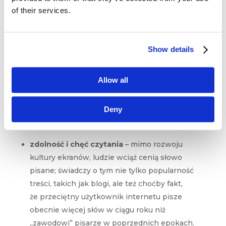
w zadaniach związanych z
kreatywnością,
of their services.
w świecie powszechnego kopiowania, ludzie
szukać będą
wartości, które nie mogą być ani
wycenione, ani skopiowane
– to na przykład
Show details
magia pierwszeństwa (obecność na premierze,
limitowane kolekcje), autentyczność (radość
Allow all
z posiadania oryginału), ale też wartość, jaką
niesie ze sobą czyjaś interpretacja lub
Deny
umożliwienie komuś samodzielnego
odkrywania pewnych zjawisk.
zdolność i chęć czytania
– mimo rozwoju
kultury ekranów, ludzie wciąż cenią słowo
pisane; świadczy o tym nie tylko popularność
treści, takich jak blogi, ale też choćby fakt,
że przeciętny użytkownik internetu pisze
obecnie więcej słów w ciągu roku niż
„zawodowi” pisarze w poprzednich epokach.