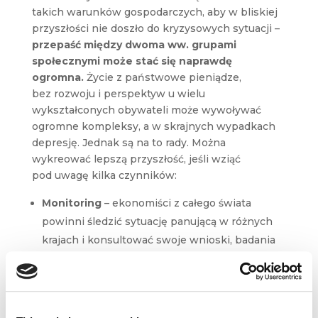
takich warunków gospodarczych, aby w bliskiej
przyszłości nie doszło do kryzysowych sytuacji –
przepaść między dwoma ww. grupami
społecznymi może stać się naprawdę
ogromna.
Życie z państwowe pieniądze,
bez rozwoju i perspektyw u wielu
wykształconych obywateli może wywoływać
ogromne kompleksy, a w skrajnych wypadkach
depresję. Jednak są na to rady. Można
wykreować lepszą przyszłość, jeśli wziąć
pod uwagę kilka czynników:
Monitoring
– ekonomiści z całego świata
powinni śledzić sytuację panującą w różnych
krajach i konsultować swoje wnioski, badania
i obserwacje ze specjalistami z innych
dziedzin.
Planowanie scenariuszy
to bardziej sztuka niż