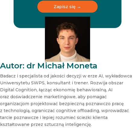
t
t
Zapisz się →
t
t
e
e
r
r
N
e
w
s
l
e
t
Autor: dr Michał Moneta
t
e
Badacz i specjalista od jakości decyzji w erze AI, wykładowca
r
Uniwersytetu SWPS, konsultant i trener. Rozwija obszar
N
Digital Cognition, łącząc ekonomię behawioralną, AI
e
oraz doświadczenie marketingowe, aby pomagać
w
s
organizacjom projektować bezpieczną poznawczo pracę
l
z technologią, ograniczać cognitive offloading, wprowadzać
e
tarcie poznawcze i lepiej rozumieć ścieżki klienta
t
kształtowane przez sztuczną inteligencję.
t
e