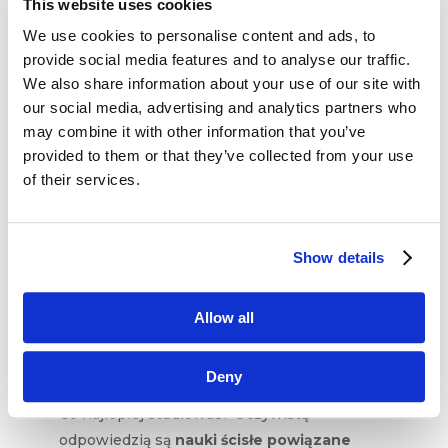
nauka, jednak cechuje się ona wielką wartością.
This website uses cookies
Scenariusze zawsze mogą się zmienić –
We use cookies to personalise content and ads, to
w końcu to tylko prognozy, a ludzie nie mają
provide social media features and to analyse our traffic.
zdolności do wiarygodnego przewidywania
We also share information about your use of our site with
przeszłości – ale zarówno pozytywne, jak
our social media, advertising and analytics partners who
may combine it with other information that you’ve
i sceptyczne scenariusze mogą przygotować
provided to them or that they’ve collected from your use
nas do ewentualnych zmian.
of their services.
Giganci techniki
tacy jak Google, Facebook,
Amazon, Microsoft, IBM czy Apple,
którzy budują nową rzeczywistość, będą nadal
Show details
oferować młodym ludziom nowe perspektywy,
możliwości rozwoju i pracy. Potrzebują
Allow all
pracowników kreatywnych, inteligentnych
i takich, którzy chętnie dołożą swoją cegiełkę
Deny
do projektów rewolucjonizujących przyszłość.
Co najlepiej studiować? Oczywistą
odpowiedzią są
nauki ścisłe powiązane