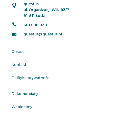
questus

ul. Organizacji WiN 83/7
91-811 Łódź

601 098 038
questus@questus.pl

O nas
Kontakt
Polityka prywatności
Rekomendacje
Wspieramy