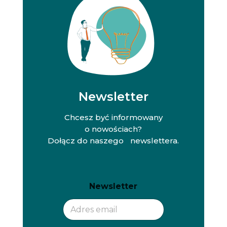
Newsletter
Chcesz być informowany
o nowościach?
Dołącz do naszego newslettera.
N
N
Newsletter
e
e
w
w
s
s
l
l
e
e