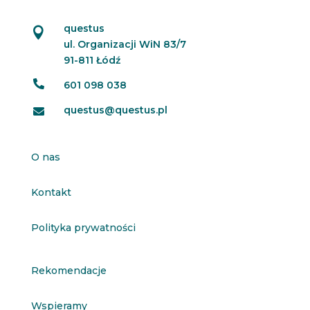
questus

ul. Organizacji WiN 83/7
91-811 Łódź

601 098 038
questus@questus.pl

O nas
Kontakt
Polityka prywatności
Rekomendacje
Wspieramy