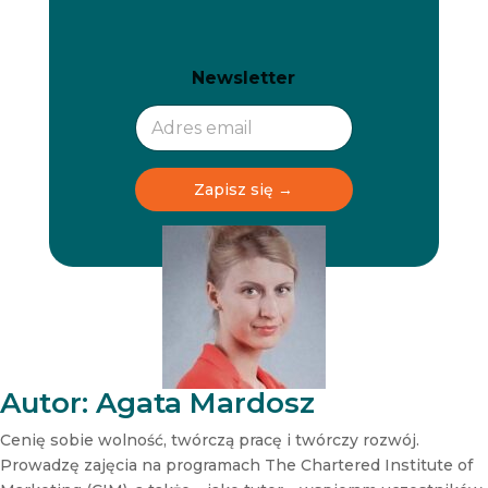
N
N
Newsletter
e
e
w
w
s
s
l
l
e
e
t
t
Zapisz się →
t
t
e
e
r
r
N
e
w
s
l
e
t
Autor: Agata Mardosz
t
e
Cenię sobie wolność, twórczą pracę i twórczy rozwój.
r
Prowadzę zajęcia na programach The Chartered Institute of
N