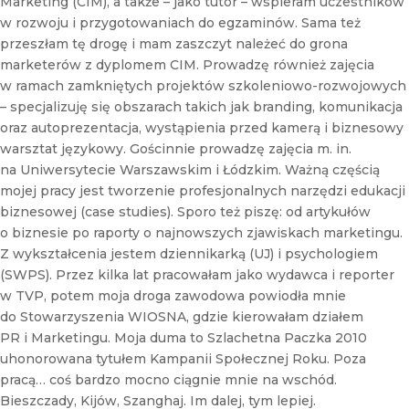
Marketing (CIM), a także – jako tutor – wspieram uczestników
e
w rozwoju i przygotowaniach do egzaminów. Sama też
w
s
przeszłam tę drogę i mam zaszczyt należeć do grona
l
marketerów z dyplomem CIM. Prowadzę również zajęcia
e
w ramach zamkniętych projektów szkoleniowo-rozwojowych
t
– specjalizuję się obszarach takich jak branding, komunikacja
t
oraz autoprezentacja, wystąpienia przed kamerą i biznesowy
e
r
warsztat językowy. Gościnnie prowadzę zajęcia m. in.
na Uniwersytecie Warszawskim i Łódzkim. Ważną częścią
mojej pracy jest tworzenie profesjonalnych narzędzi edukacji
biznesowej (case studies). Sporo też piszę: od artykułów
o biznesie po raporty o najnowszych zjawiskach marketingu.
Z wykształcenia jestem dziennikarką (UJ) i psychologiem
(SWPS). Przez kilka lat pracowałam jako wydawca i reporter
w TVP, potem moja droga zawodowa powiodła mnie
do Stowarzyszenia WIOSNA, gdzie kierowałam działem
PR i Marketingu. Moja duma to Szlachetna Paczka 2010
uhonorowana tytułem Kampanii Społecznej Roku. Poza
pracą… coś bardzo mocno ciągnie mnie na wschód.
Bieszczady, Kijów, Szanghaj. Im dalej, tym lepiej.