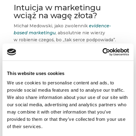
Intuicja w marketingu
wciąż na wagę złota?
Michał Medowski, jako zwolennik
evidence-
based marketingu
, absolutnie nie wierzy
w robienie czegoś, bo „tak serce podpowiada”.
Ignorowanie danych to ciężki grzech w biznesie.
Ale mimo to,
nie kwestionuje znaczenia
intuicji.
– Mam tu na myśli intuicję, rozumianą jako
This website uses cookies
najgłębiej przyswojoną wiedzę. To nie jest tak,
We use cookies to personalise content and ads, to
że dziś na stanowisku marketera może usiąść
provide social media features and to analyse our traffic.
każdy, przejrzeć raporty i dane, po czym podjąć
We also share information about your use of our site with
właściwą decyzję. Nie bez przyczyny eksperci,
our social media, advertising and analytics partners who
którzy pracują dekadę w określonej branży,
may combine it with other information that you’ve
potrafią pewne rzeczy przewidzieć i mają
provided to them or that they’ve collected from your use
zdanie na temat rzeczywistości. Ale im pomaga
of their services.
intuicja, która nie jest tajemniczym
„wewnętrznym głosem”, ale głęboko