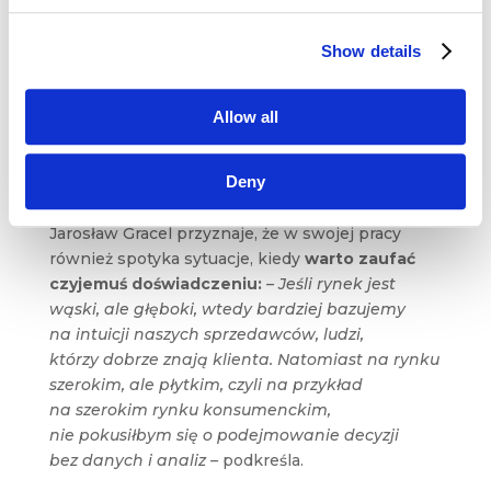
przyswojoną wiedzą, pewnym zestawem
kompetencji, ogólnym zrozumieniem i „czuciem”
Show details
rynku oraz zasad marketingu –
podkreśla Michał
Medowski.
Allow all
Deny
Jarosław Gracel przyznaje, że w swojej pracy
również spotyka sytuacje, kiedy
warto zaufać
czyjemuś doświadczeniu:
– Jeśli rynek jest
wąski, ale głęboki, wtedy bardziej bazujemy
na intuicji naszych sprzedawców, ludzi,
którzy dobrze znają klienta. Natomiast na rynku
szerokim, ale płytkim, czyli na przykład
na szerokim rynku konsumenckim,
nie pokusiłbym się o podejmowanie decyzji
bez danych i analiz –
podkreśla.