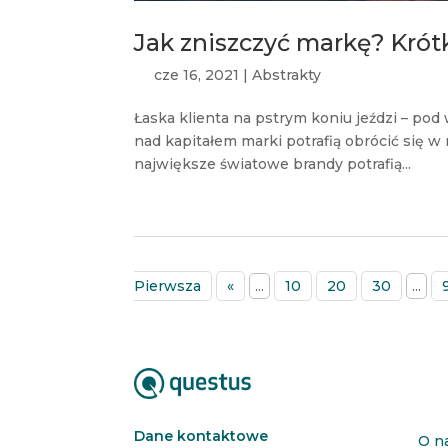
Jak zniszczyć markę? Krót
cze 16, 2021
|
Abstrakty
Łaska klienta na pstrym koniu jeździ – p
nad kapitałem marki potrafią obrócić się 
największe światowe brandy potrafią...
Pierwsza
«
...
10
20
30
...
Dane kontaktowe
O n