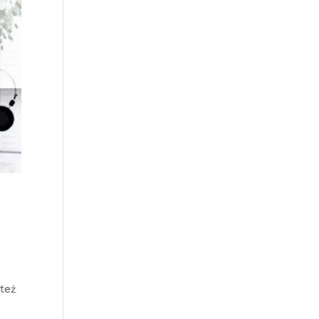
a
 też