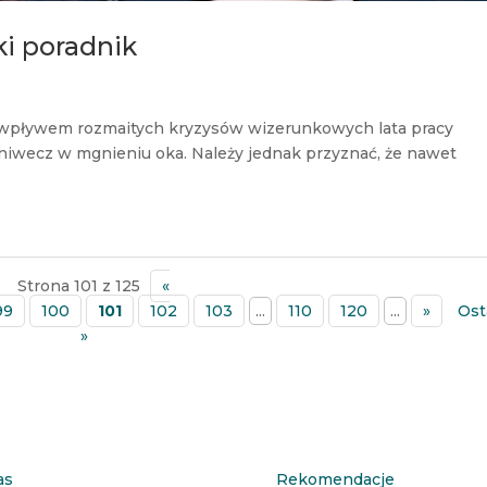
ki poradnik
od wpływem rozmaitych kryzysów wizerunkowych lata pracy
w niwecz w mgnieniu oka. Należy jednak przyznać, że nawet
Strona 101 z 125
«
99
100
101
102
103
...
110
120
...
»
Ost
»
as
Rekomendacje