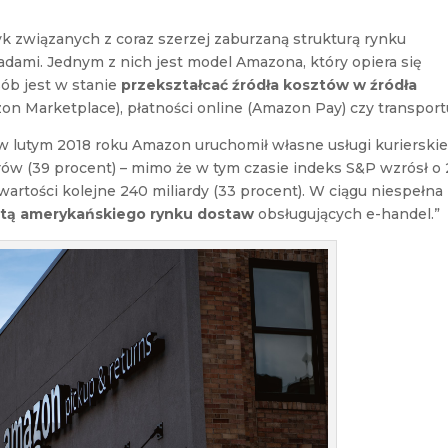
yk związanych z coraz szerzej zaburzaną strukturą rynku
dami. Jednym z nich jest model Amazona, który opiera się
ób jest w stanie
przekształcać źródła kosztów w źródła
on Marketplace), płatności online (Amazon Pay) czy transport
w lutym 2018 roku Amazon uruchomił własne usługi kurierskie
arów (39 procent) – mimo że w tym czasie indeks S&P wzrósł o
artości kolejne 240 miliardy (33 procent). W ciągu niespełna
ątą amerykańskiego rynku dostaw
obsługujących e-handel.”