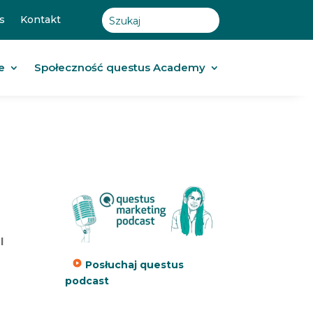
s
Kontakt
e
Społeczność questus Academy
l
Posłuchaj questus
podcast