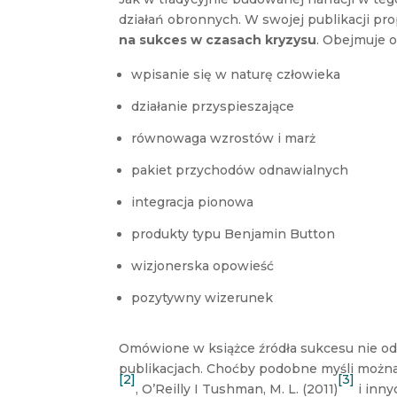
działań obronnych. W swojej publikacji pr
na sukces w czasach kryzysu
. Obejmuje 
wpisanie się w naturę człowieka
działanie przyspieszające
równowaga wzrostów i marż
pakiet przychodów odnawialnych
integracja pionowa
produkty typu Benjamin Button
wizjonerska opowieść
pozytywny wizerunek
Omówione w książce źródła sukcesu nie o
publikacjach. Choćby podobne myśli można 
[2]
[3]
, O’Reilly I Tushman, M. L. (2011)
i inny