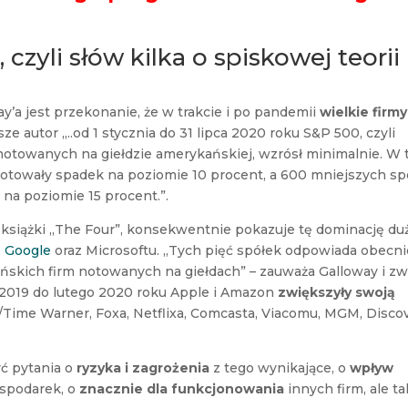
, czyli słów kilka o spiskowej teorii
y’a jest przekonanie, że w trakcie i po pandemii
wielkie firmy
isze autor „..od 1 stycznia do 31 lipca 2020 roku S&P 500, czyli
notowanych na giełdzie amerykańskiej, wzrósł minimalnie. W
notowały spadek na poziomie 10 procent, a 600 mniejszych sp
na poziomie 15 procent.”.
j książki „The Four”, konsekwentnie pokazuje tę dominację du
,
Google
oraz Microsoftu. „Tych pięć spółek odpowiada obecni
ńskich firm notowanych na giełdach” – zauważa Galloway i zw
a 2019 do lutego 2020 roku Apple i Amazon
zwiększyły swoją
Time Warner, Foxa, Netflixa, Comcasta, Viacomu, MGM, Disco
ć pytania o
ryzyka i zagrożenia
z tego wynikające, o
wpływ
spodarek, o
znacznie dla funkcjonowania
innych firm, ale t