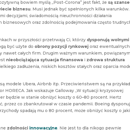
Pozytywną bowiem myślą „Post-Corona” jest fakt, że
są szanse
iecie biznesu
. Musi jednak być spełnionych kilka warunków.
mi decyzjami, świadomością nieuchronności działania
h biznesowych oraz zdolnością podejmowania często trudnyc
kach w przyszłości przetrwają Ci, którzy
dysponują wolnymi
ogą być użyte do
obrony pozycji rynkowej
oraz ewentualnych
zy nawet całych firm. Drugim ważnym warunkiem, powiązany
est
nieobciążająca sytuacja finansowa
i
zdrowa struktura
ielkiego zadłużenia, niskich kosztów stałych oraz oparcia mod
są modele Ubera, Airbnb itp. Przeciwieństwem są na przykła
sektor HORECA. Jak wskazuje Galloway „W sytuacji kryzysowej
ber będzie w stanie obniżyć koszty o 60–80 procent. Hertz
, przez co zbankrutował w czasie pandemii. Boeing dysponu
przychody spadają mu o 80 procent, może obniżyć koszty o jak
dane
zdolności
innowacyjne
. Nie jest to dla nikogo pewnie