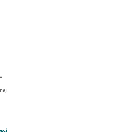
su
nej,
ści