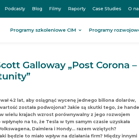
Podcasty
Blog
Filmy
Raporty
Case Studies
O na
Programy szkoleniowe CIM
Programy rozwojow
Scott Galloway „Post Corona –
tunity”
wał 42 lat, aby osiągnąć wycenę jednego biliona dolarów,
wartość została podwojona? Jakie są skutki tego, że hande
ł w wielu krajach wzrost porównywalny z jego rozwojem
 wpłynęło na to, że Tesla w tym samym czasie uzyskała
Volkswagena, Daimlera i Hondy… razem wziętych?
ki będzie to miało wpływ na działania firm? Między innymi