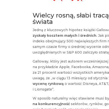
Wielcy rosną, słabi tracą
świata
Jedną z kluczowych hipotez książki Gallowa
zyskały kosztem małych i średnich
. Jak p
indeks obejmujący 500 największych firm 
samym czasie firmy o średniej wycenie od
uwzględnianych w S&P 600 zaliczyło stratę 
Galloway, który jest autorem wcześniejsze
na przykładzie Apple, Facebooka, Amazona
za 21 procent wartości wszystkich ameryka
uwagę, że „w ciągu 13 miesięcy od styczni
wycenę rynkową
o wartość Disneya, AT&T/
i Lionsgate”.
W sposób naturalny więc stawiane musi by
na konkurencyjność
sektorów, rynków, go