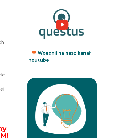
ch
Wpadnij na nasz kanał
Youtube
ele
ej
my
IM!