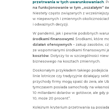
przetrwania w tych uwarunkowaniach
. 
na funkcjonowanie w tym „oszalałym” św
Niestety często związanych z wcześniejszy
w niepewnych i zmiennych okolicznościac
i odważnych decyzji.
W pandemii, jak i pewnie podobnych warun
środkami finansowymi
. Środkami, które m
działań ofensywnych
– zakup zasobów, c
ze wspomnianymi środkami finansowymi j
kosztów
. Dotyczy to w szczególności niew
biznesowego na kosztach zmiennych.
Doskonałym przykładem takiego podejścia 
linie lotnicze czy tradycyjnie działający 
przychody firmy mogą spaść do zera, ale U
tymczasem posiada samochody na własność
10 miliardami dolarów w gotówce, ale gdy 
10, może 20 procent”.
Kolejnym kryterium przetrwania są posia