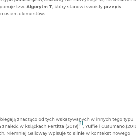
oponuje tzw.
Algorytm T
, który stanowi swoisty
przepis
on osiem elementów:
dbiegają znacząco od tych wskazywanych w innych tego typu
[1]
znaleźć w książkach Fertitta (2019)
, Yuffie i Cusumano,(201
ch. Niemniej Galloway wpisuje to silnie w kontekst nowego