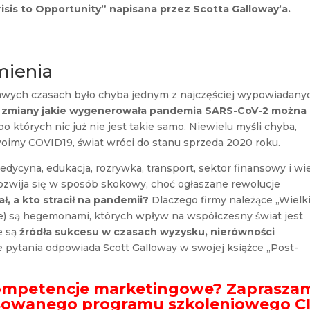
risis to Opportunity” napisana przez Scotta Galloway’a.
mienia
kawych czasach było chyba jednym z najczęściej wypowiadany
i
zmiany jakie wygenerowała pandemia SARS-CoV-2 można
o których nic już nie jest takie samo. Niewielu myśli chyba,
oswoimy COVID19, świat wróci do stanu sprzeda 2020 roku.
edycyna, edukacja, rozrywka, transport, sektor finansowy i wi
rozwija się w sposób skokowy, choć ogłaszane rewolucje
ał, a kto stracił na pandemii?
Dlaczego firmy należące „Wielki
e) są hegemonami, których wpływ na współczesny świat jest
ie są
źródła sukcesu w czasach wyzysku, nierówności
e pytania odpowiada Scott Galloway w swojej książce „Post-
kompetencje marketingowe? Zaprasza
nsowanego programu szkoleniowego C