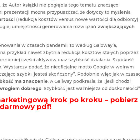
 że Autor książki nie pogłębia tego tematu znacząco
giki prezentacji można przypuszczać, że dotyczy to myślenia
artości
(redukcja kosztów versus nowe wartości dla odbiorcy)
drugiej umiejętności generowania rozwiązań
zwiększających
nowania w czasach pandemii, to według Galoway’a,
 na przykład nawet zbytnia redukcja kosztów stałych poprzez
nnienie) części aktywów oraz szybkość działania. Szybkość
m. Wystarczy podać, że nieoficjalne motto Google w wolnym
arczająco szybki, jesteś skończony”. Podobnie więc jak w czasa
bkość ma znaczenie
. A Gallway podkreśla, że „jeśli chodzi
 wrogiem dobrego
. Szybkość jest ważniejsza od doskonałości”
marketingową krok po kroku – pobierz
darmowy pdf!
o typu publikacjach, Galloway nie zatrzymuje się na wskazani