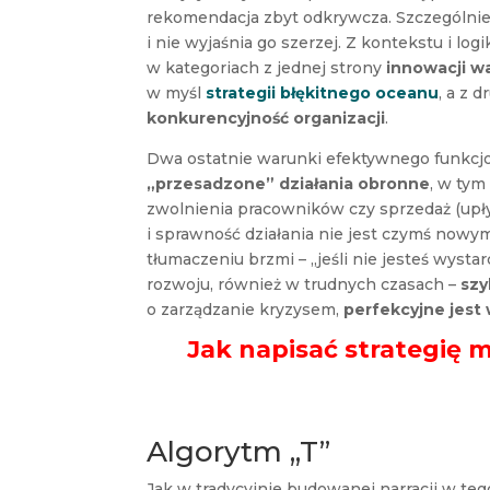
rekomendacja zbyt odkrywcza. Szczególnie,
i nie wyjaśnia go szerzej. Z kontekstu i lo
w kategoriach z jednej strony
innowacji w
w myśl
strategii błękitnego oceanu
, a z 
konkurencyjność organizacji
.
Dwa ostatnie warunki efektywnego funkcjo
„przesadzone” działania obronne
, w tym
zwolnienia pracowników czy sprzedaż (upły
i sprawność działania nie jest czymś nowy
tłumaczeniu brzmi – „jeśli nie jesteś wyst
rozwoju, również w trudnych czasach –
szy
o zarządzanie kryzysem,
perfekcyjne jest
Jak napisać strategię 
Algorytm „T”
Jak w tradycyjnie budowanej narracji w teg