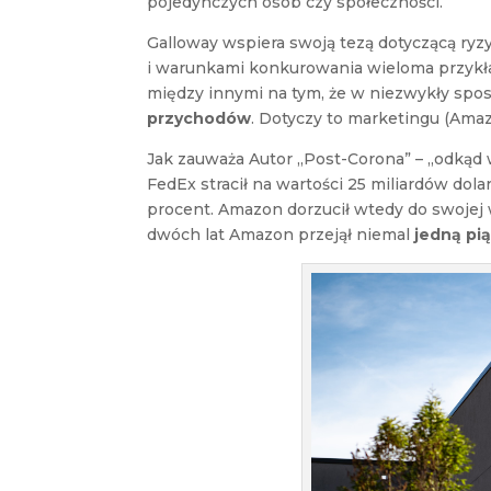
pojedynczych osób czy społeczności.
Galloway wspiera swoją tezą dotyczącą ryz
i warunkami konkurowania wieloma przykła
między innymi na tym, że w niezwykły spos
przychodów
. Dotyczy to marketingu (Amaz
Jak zauważa Autor „Post-Corona” – „odkąd 
FedEx stracił na wartości 25 miliardów dol
procent. Amazon dorzucił wtedy do swojej w
dwóch lat Amazon przejął niemal
jedną pi