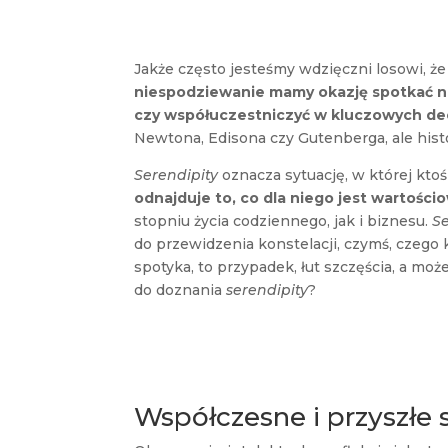
Jakże często jesteśmy wdzięczni losowi, ż
niespodziewanie mamy okazję spotkać n
czy współuczestniczyć w kluczowych de
Newtona, Edisona czy Gutenberga, ale histo
Serendipity
oznacza sytuację, w której kto
odnajduje to, co dla niego jest wartośc
stopniu życia codziennego, jak i biznesu.
Se
do przewidzenia konstelacji, czymś, czego 
spotyka, to przypadek, łut szczęścia, a mo
do doznania
serendipity
?
Współczesne i przyszłe 