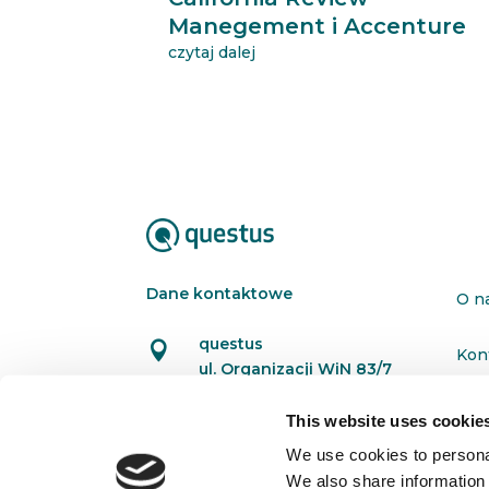
Manegement i Accenture
czytaj dalej
Dane kontaktowe
O n
questus

Kon
ul. Organizacji WiN 83/7
91-811 Łódź
Pol
This website uses cookie

601 098 038
We use cookies to personal
questus@questus.pl

We also share information 