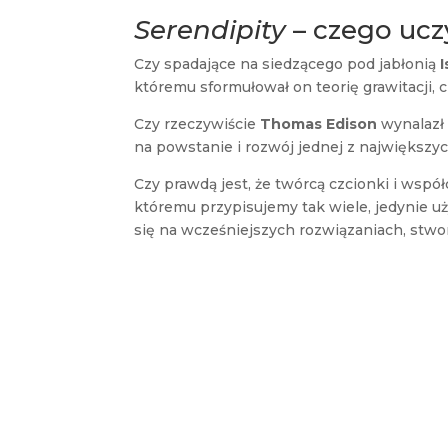
Serendipity
– czego ucz
Czy spadające na siedzącego pod jabłonią
któremu sformułował on teorię grawitacji, 
Czy rzeczywiście
Thomas Edison
wynalazł 
na powstanie i rozwój jednej z największych
Czy prawdą jest, że twórcą czcionki i wspó
któremu przypisujemy tak wiele, jedynie uży
się na wcześniejszych rozwiązaniach, stw