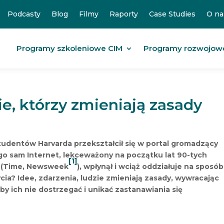
Podcasty
Blog
Filmy
Raporty
Case Studies
O na
Programy szkoleniowe CIM
Programy rozwojow
zie, którzy zmieniają zasady
studentów Harvarda przekształcił się w portal gromadzący
go sam Internet, lekceważony na początku lat 90-tych
[1]
e (Time, Newsweek
), wpłynął i wciąż oddziałuje na sposób
życia? Idee, zdarzenia, ludzie zmieniają zasady, wywracając
aby ich nie dostrzegać i unikać zastanawiania się