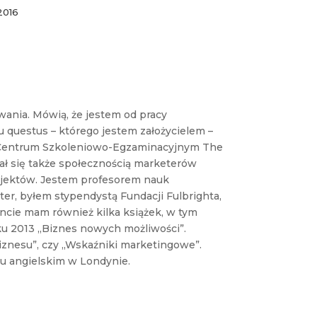
2016
ania. Mówią, że jestem od pracy
u questus – którego jestem założycielem –
Centrum Szkoleniowo-Egzaminacyjnym The
tał się także społecznością marketerów
ojektów. Jestem profesorem nauk
er, byłem stypendystą Fundacji Fulbrighta,
ncie mam również kilka książek, w tym
ku 2013 „Biznes nowych możliwości”.
iznesu”, czy „Wskaźniki marketingowe”.
ku angielskim w Londynie.