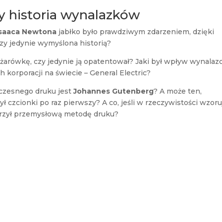
y historia wynalazków
Isaaca Newtona
jabłko było prawdziwym zdarzeniem, dzięki
czy jedynie wymyślona historią?
żarówkę, czy jedynie ją opatentował? Jaki był wpływ wynalaz
 korporacji na świecie – General Electric?
łczesnego druku jest
Johannes Gutenberg
? A może ten,
ł czcionki po raz pierwszy? A co, jeśli w rzeczywistości wzoru
orzył przemysłową metodę druku?