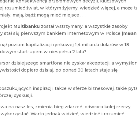
trzeganie konsekwencji przełomowych decyzji, kluczowych
 rozumieć świat, w którym żyjemy, wiedzieć więcej, a może t
ały, mają, bądź mogą mieć miejsce . . .
rojekt
Multibanku
został wstrzymany, a wszystkie zasoby
ry stał się pierwszym bankiem internetowym w Polsce
(mBan
nął poziom kapitalizacji rynkowej 1,4 miliarda dolarów w 18
ardowym start-upem w niespełna 2 lata?
ursor dzisiejszego smartfona nie zyskał akceptacji, a wymyślo
zywistości dopiero dzisiaj, po ponad 30 latach staje się
oszukujących inspiracji, także w sferze biznesowej, takie pyt
órczej dyskusji.
wa na nasz los, zmienia bieg zdarzeń, odwraca kolej rzeczy.
 wykorzystać. Warto jednak widzieć, wiedzieć i rozumieć . . .