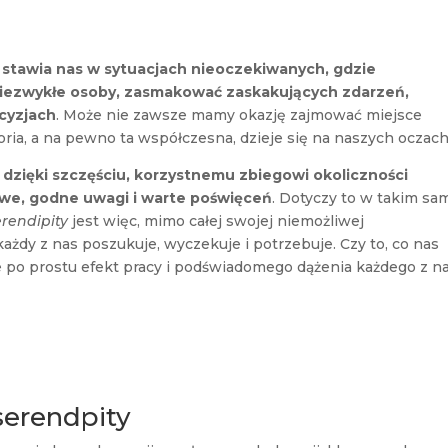
e
stawia nas w sytuacjach nieoczekiwanych, gdzie
iezwykłe osoby, zasmakować zaskakujących zdarzeń,
cyzjach
. Może nie zawsze mamy okazję zajmować miejsce
ria, a na pewno ta współczesna, dzieje się na naszych oczach
ś
dzięki szczęściu, korzystnemu zbiegowi okoliczności
iowe, godne uwagi i warte poświęceń
. Dotyczy to w takim s
rendipity
jest więc, mimo całej swojej niemożliwej
każdy z nas poszukuje, wyczekuje i potrzebuje. Czy to, co nas
że po prostu efekt pracy i podświadomego dążenia każdego z n
serendpity