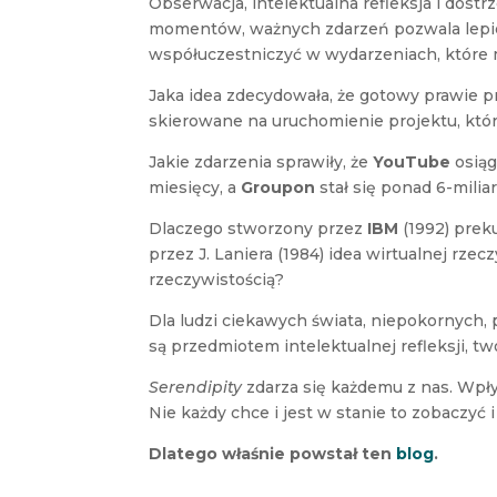
Obserwacja, intelektualna refleksja i dos
momentów, ważnych zdarzeń pozwala lepiej
współuczestniczyć w wydarzeniach, które mi
Jaka idea zdecydowała, że gotowy prawie p
skierowane na uruchomienie projektu, któ
Jakie zdarzenia sprawiły, że
YouTube
osiąg
miesięcy, a
Groupon
stał się ponad 6-mili
Dlaczego stworzony przez
IBM
(1992) prek
przez J. Laniera (1984) idea wirtualnej rzec
rzeczywistością?
Dla ludzi ciekawych świata, niepokornych, p
są przedmiotem intelektualnej refleksji, tw
Serendipity
zdarza się każdemu z nas. Wpły
Nie każdy chce i jest w stanie to zobaczyć i
Dlatego właśnie powstał ten
blog
.