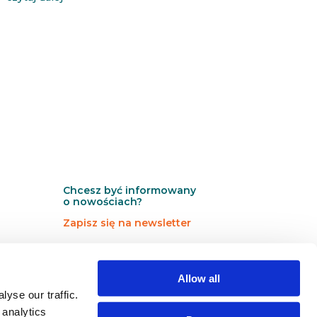
Chcesz być informowany
o nowościach?
Zapisz się na newsletter
N
Newsletter
e
Allow all
w
s
yse our traffic.
l
 analytics