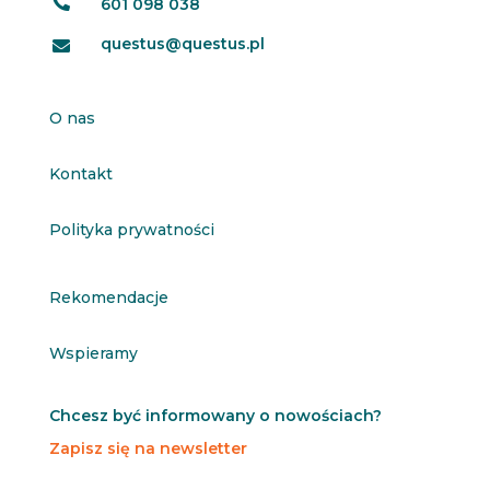

601 098 038
questus@questus.pl

O nas
Kontakt
Polityka prywatności
Rekomendacje
Wspieramy
Chcesz być informowany o nowościach?
Zapisz się na newsletter