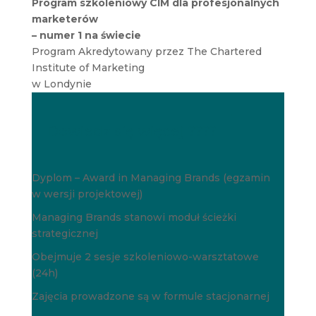
Program szkoleniowy CIM dla profesjonalnych
marketerów
– numer 1 na świecie
Program Akredytowany przez The Chartered
Institute of Marketing
w Londynie
Dowiedz się więcej ????
Dyplom – Award in Managing Brands (egzamin
w wersji projektowej)
Managing Brands stanowi moduł ścieżki
strategicznej
Obejmuje 2 sesje szkoleniowo-warsztatowe
(24h)
Zajęcia prowadzone są w formule stacjonarnej