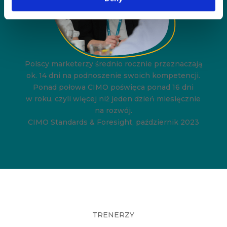
Polscy marketerzy średnio rocznie przeznaczają
ok. 14 dni na podnoszenie swoich kompetencji.
Ponad połowa CIMO poświęca ponad 16 dni
w roku, czyli więcej niż jeden dzień miesięcznie
na rozwój.
CIMO Standards & Foresight, październik 2023
TRENERZY