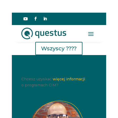
Wszyscy ????
Chcesz uzyskać
więcej informacji
o programach CIM?