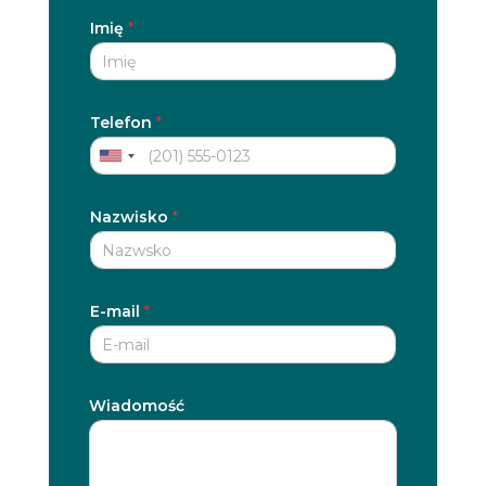
Imię
*
Telefon
*
U
n
i
Nazwisko
*
t
e
d
E-mail
S
*
t
a
t
Wiadomość
e
s
+