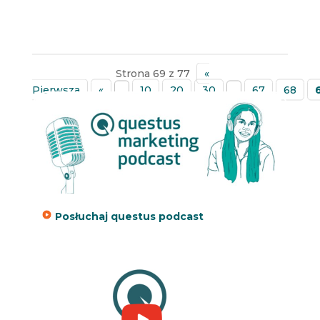
Strona 69 z 77
«
Pierwsza
«
...
10
20
30
...
67
68
»
Posłuchaj questus podcast