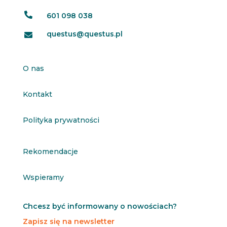

601 098 038
questus@questus.pl

O nas
Kontakt
Polityka prywatności
Rekomendacje
Wspieramy
Chcesz być informowany o nowościach?
Zapisz się na newsletter