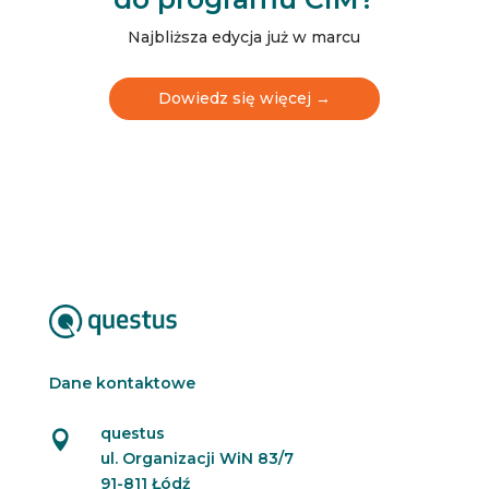
t
t
Najbliższa edycja już w marcu
e
r
N
Dowiedz się więcej →
e
w
s
l
e
t
t
e
r
Dane kontaktowe
questus

ul. Organizacji WiN 83/7
91-811 Łódź