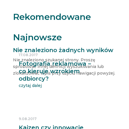
Rekomendowane
Najnowsze
Nie znaleziono żadnych wyników
17.08.2017
Nie znaleziono szukanej strony. Proszę
Fotografia reklamowa –
spróbować innej definicji wyszukiwania lub
co kieruje wzrokiem
zlokalizować wpis przy użyciu nawigacji powyżej.
odbiorcy?
czytaj dalej
9.08.2017
Kaizen czy innowacje